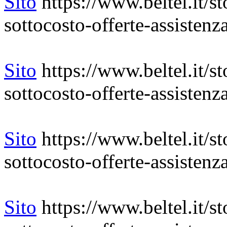
Sito
https://www.beltel.it/s
sottocosto-offerte-assisten
Sito
https://www.beltel.it/s
sottocosto-offerte-assistenza
Sito
https://www.beltel.it/s
sottocosto-offerte-assistenz
Sito
https://www.beltel.it/s