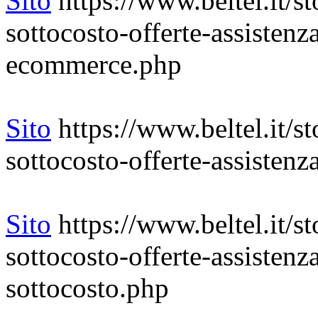
Sito
https://www.beltel.it/s
sottocosto-offerte-assistenz
ecommerce.php
Sito
https://www.beltel.it/s
sottocosto-offerte-assistenz
Sito
https://www.beltel.it/s
sottocosto-offerte-assistenz
sottocosto.php