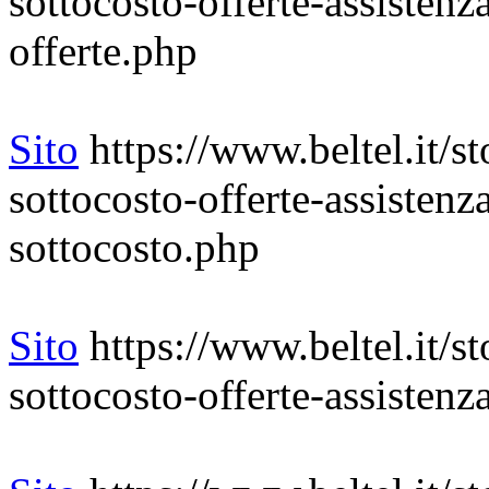
sottocosto-offerte-assistenz
offerte.php
Sito
https://www.beltel.it/s
sottocosto-offerte-assistenz
sottocosto.php
Sito
https://www.beltel.it/s
sottocosto-offerte-assistenz