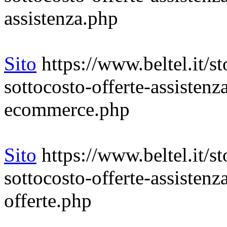
assistenza.php
Sito
https://www.beltel.it/s
sottocosto-offerte-assistenz
ecommerce.php
Sito
https://www.beltel.it/s
sottocosto-offerte-assistenz
offerte.php