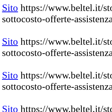
Sito
https://www.beltel.it/s
sottocosto-offerte-assistenz
Sito
https://www.beltel.it/s
sottocosto-offerte-assisten
Sito
https://www.beltel.it/s
sottocosto-offerte-assistenz
Sito
https://www.beltel.it/s