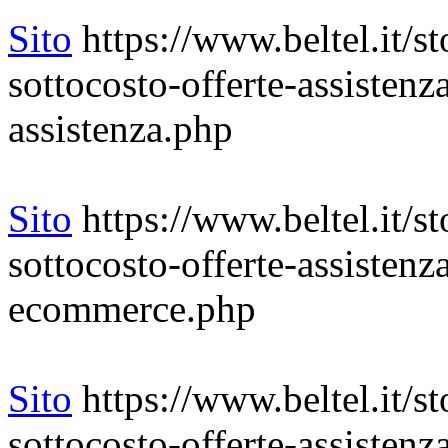
Sito
https://www.beltel.it/s
sottocosto-offerte-assistenza
assistenza.php
Sito
https://www.beltel.it/s
sottocosto-offerte-assistenza
ecommerce.php
Sito
https://www.beltel.it/s
sottocosto-offerte-assistenza