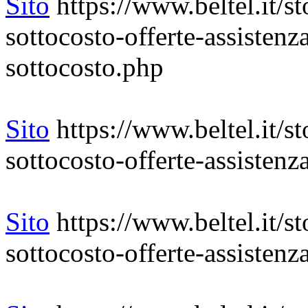
Sito
https://www.beltel.it/s
sottocosto-offerte-assistenza
sottocosto.php
Sito
https://www.beltel.it/s
sottocosto-offerte-assistenza
Sito
https://www.beltel.it/s
sottocosto-offerte-assisten