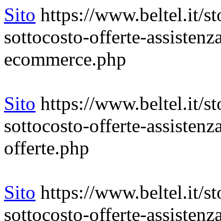
Sito
https://www.beltel.it/s
sottocosto-offerte-assistenza
ecommerce.php
Sito
https://www.beltel.it/s
sottocosto-offerte-assistenza
offerte.php
Sito
https://www.beltel.it/s
sottocosto-offerte-assistenza