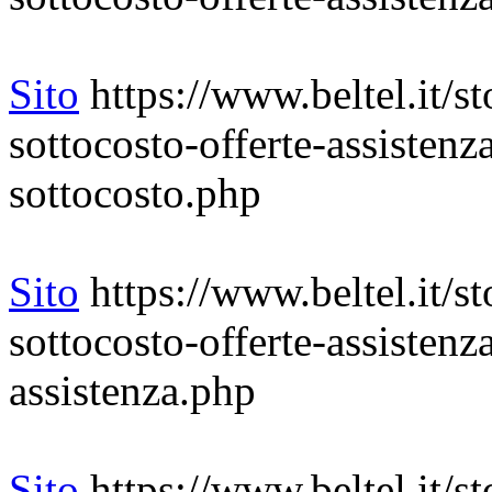
Sito
https://www.beltel.it/s
sottocosto-offerte-assistenza
sottocosto.php
Sito
https://www.beltel.it/s
sottocosto-offerte-assistenza
assistenza.php
Sito
https://www.beltel.it/s