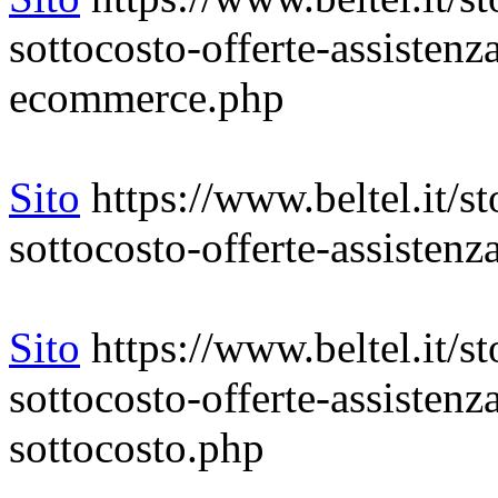
sottocosto-offerte-assistenza
ecommerce.php
Sito
https://www.beltel.it/s
sottocosto-offerte-assistenz
Sito
https://www.beltel.it/s
sottocosto-offerte-assistenza
sottocosto.php