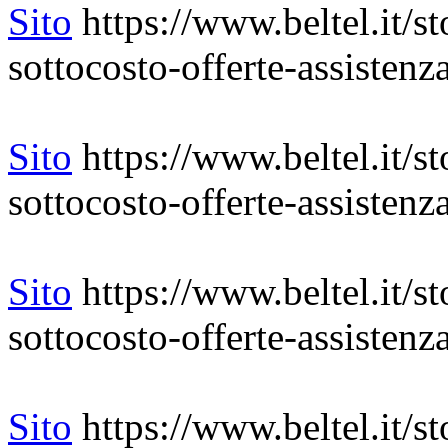
Sito
https://www.beltel.it/s
sottocosto-offerte-assistenz
Sito
https://www.beltel.it/s
sottocosto-offerte-assisten
Sito
https://www.beltel.it/s
sottocosto-offerte-assistenza
Sito
https://www.beltel.it/s