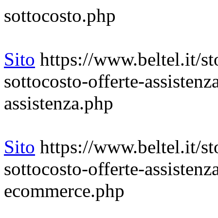
sottocosto.php
Sito
https://www.beltel.it/s
sottocosto-offerte-assisten
assistenza.php
Sito
https://www.beltel.it/s
sottocosto-offerte-assisten
ecommerce.php