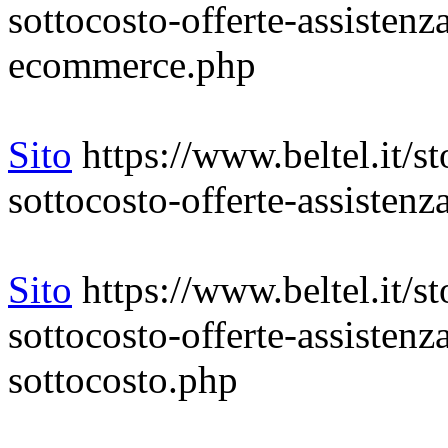
sottocosto-offerte-assistenza
ecommerce.php
Sito
https://www.beltel.it/s
sottocosto-offerte-assistenza
Sito
https://www.beltel.it/s
sottocosto-offerte-assistenza
sottocosto.php