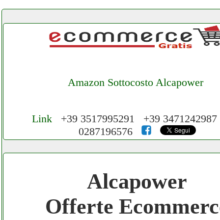
Amazon Sottocosto Alcapower
Link
+39 3517995291 +39 3471242987
0287196576
Cerchiamo Collaboratori per Lavoro nel N
3.000 € Mese
Alcapower
Gratis registra il tuo Ecommerce nel Netwo
Offerte Ecommerc