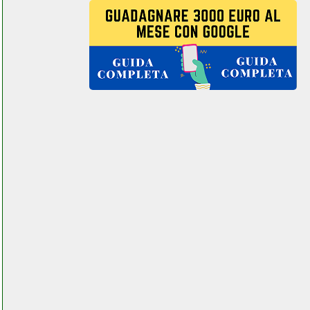
subwoofer
elettronicagrande.it
yellowshop ombrellone da
giardino
colledanchisestore.it
yellowshop ombrellone da
giardino grausoantonio.it
yihua 862bd stazione
saldante aria calda
elettronicagrande.it
yihua 8786d stazione
saldante dissaldante
elettronicagrande.it