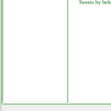
Tweets by belt
audio mixer
facchianoelettronica.it
yamaha mg16xu
elettronicagrande.it
yamaha musiccast wxa 50
amplificatore audio
facchianoelettronica.it
yamaha ns f51 coppia
diffusori elettronicagrande.it
yamaha ns sw200
elettronicagrande.it
yamaha yst fsw050