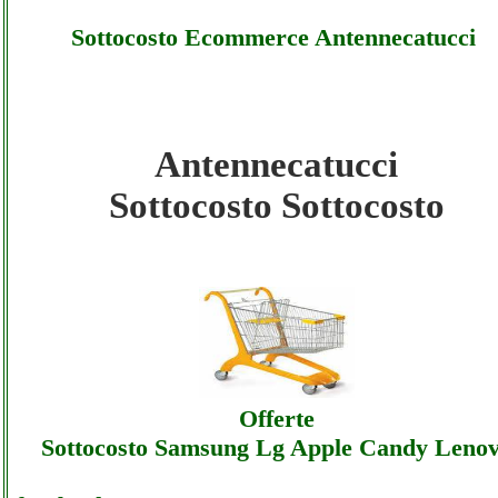
Sottocosto Ecommerce Antennecatucci
Antennecatucci
Antennecatucci - Sottocosto Ecommerce
Sottocosto Sottocosto
Antennecatucci - Sottocosto
Antennecatucci - Sottocosto Ecommerce
Antennecatucci - Offerte
Antennecatucci - Sottocosto Ecommerce
Offerte
Antennecatucci - Assistenza
Sottocosto Samsung Lg Apple Candy Leno