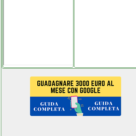
delonghi trrs1425 xl
instagram com
univ_ersalgames.php
delonghi trrs1505 xl
grausoantonio.it
delonghi trrs1505 xl
instagram com
univ_ersalgames.php
delonghi trrs690 dx
grausoantonio.it
delonghi trrs690 dx
instagram com
univ_ersalgames.php