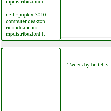
mpdistribuzioni.it
dell optiplex 3010
computer desktop
ricondizionato
mpdistribuzioni.it
delonghi trrs1225 xm
grausoantonio.it
Tweets by beltel_sr
delonghi trrs1225 xm
instagram com
univ_ersalgames.php
delonghi trrs1425 xl
grausoantonio.it