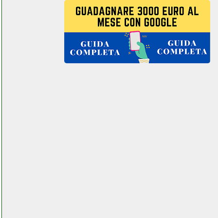
pro aspiratore solidi e liquidi
grausoantonio.it
blackdecker nkdv404bnd312
valentestore.it
blackview a80 plus
smartphone futurephone.it
blue yeti x microfono
facchianoelettronica.it
bomann km 6009 cb
kraftvolle impastatrice
grausoantonio.it
bompani bi941ebl instagram