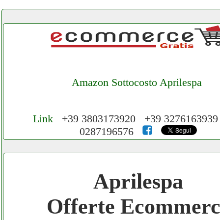
Amazon Sottocosto Aprilespa
Link
+39 3803173920 +39 327616393
0287196576
Cerchiamo Collaboratori per Lavoro nel N
3.000 € Mese
Aprilespa
Gratis registra il tuo Ecommerce nel Netwo
Offerte Ecommerc