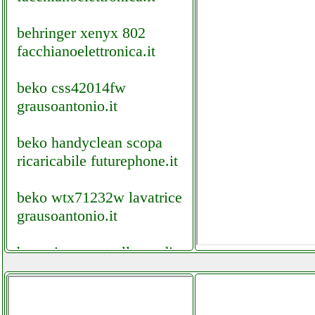
behringer xenyx 802
facchianoelettronica.it
beko css42014fw
grausoantonio.it
beko handyclean scopa
ricaricabile futurephone.it
beko wtx71232w lavatrice
grausoantonio.it
bes mixer controller audio
professionale 7 canali
facchianoelettronica.it