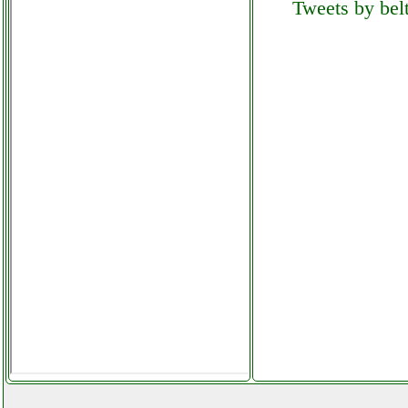
Tweets by belt
bestway 56403 piscina
ferramentacapaldi.it
bft p111526 coppia
fotocellule
elettronicagrande.it
bissell multiclean
aspirapolvere multifunzione
umido e secco
grausoantonio.it
blackdecker behts451 qs
tagliasiepi elettrico
ferramentacapaldi.it
blackdecker bxvc20pe home