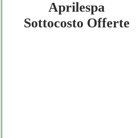
Aprilespa
Gratis registra il tuo Sito di Annunci nel
Network
Sottocosto Offerte
Amazon Sottocosto Aprilespa