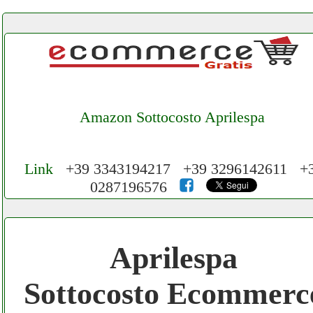
Amazon Sottocosto Aprilespa
Link
+39 3343194217 +39 3296142611 +
0287196576
Cerchiamo Collaboratori per Lavoro nel
Network 3.000 € Mese
Aprilespa
Gratis registra il tuo Ecommerce nel
Sottocosto Ecommerc
Network