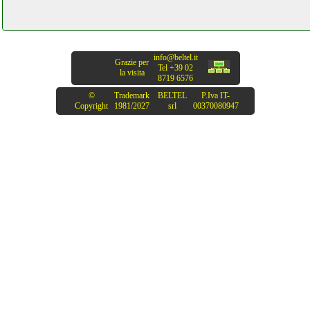
info@beltel.it
Grazie per
Tel +39 02
la visita
8719 6576
©
Trademark
BELTEL
P.Iva IT-
Copyright
1981/2027
srl
00370080947