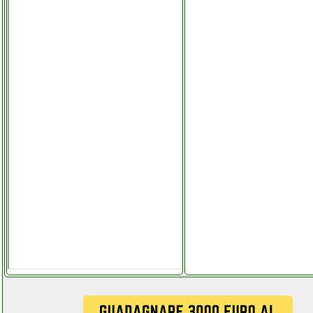
gemini es210mxblu
elettronicagrande.it
gemini gem 12 usb mixer
facchianoelettronica.it
gemini xga 4000
elettronicagrande.it
getue ripetitore wifi
futurephone.it
gewiss placche
facchianoelettronica.it
giaride pannello solare