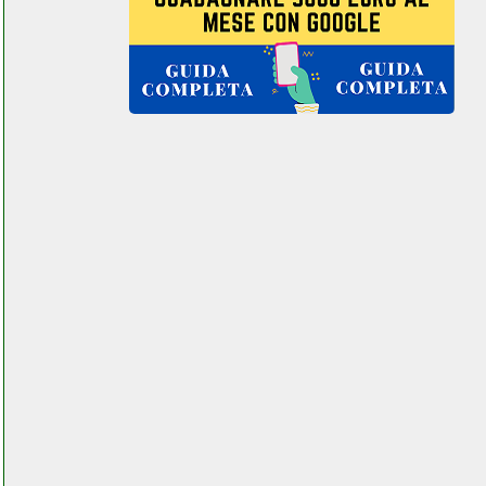
monocristallino cella
flessibile grausoantonio.it
gigaset cl390
grausoantonio.it
gimi tris floral carrello
portaspesa beltel data 002 it
it custom key center.php
gioevo motore cancello
scorrevole valentestore.it
girmi pi5000 piastra ad
induzione instagram com
telitaly.it