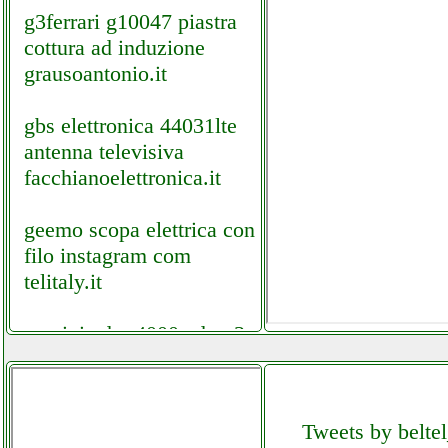
g3ferrari g10047 piastra
cottura ad induzione
grausoantonio.it
gbs elettronica 44031lte
antenna televisiva
facchianoelettronica.it
geemo scopa elettrica con
filo instagram com
telitaly.it
gemini cdm 4000 cdmp3
elettronicagrande.it
gemini es 08p speaker
Tweets by beltel
elettronicagrande.it