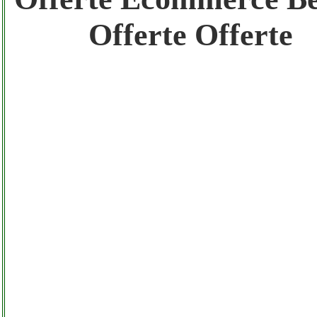
Gratis registra il tuo Sito di Annunci nel N
Offerte Offerte
Amazon Sottocosto Beper