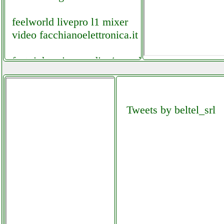
feelworld livepro l1 mixer
video facchianoelettronica.it
festnight mixer audio 4 canali
elettronicagrande.it
fiyapoo occhiali vr 3d
Tweets by beltel_srl
cellstore.it
fiyapoo occhiali vr 3d
grausoantonio.it
fiyapoo occhiali vr 3d realta
virtuale grausoantonio.it
folletto vk140 150 6 sacchetti