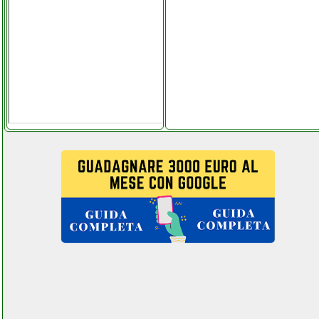
in microfibra beltel data 001 it
pages key center.php
folletto vorwerk 121 hd
snodabile con ruote rcfolletto
com.php
fotowelt 100 canali doppio
canale uhf facebook com
computermania
mondragonepanzanella.php
fp tech ombrellone da
giardino ferramentacapaldi.it
fracarro 217909 blu 10 hd lte
facchianoelettronica.it