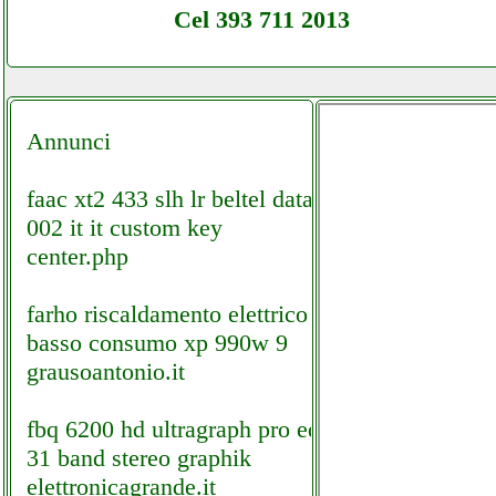
Cel 393 711 2013
Annunci
faac xt2 433 slh lr beltel data
002 it it custom key
center.php
farho riscaldamento elettrico a
basso consumo xp 990w 9
grausoantonio.it
fbq 6200 hd ultragraph pro eq
31 band stereo graphik
elettronicagrande.it