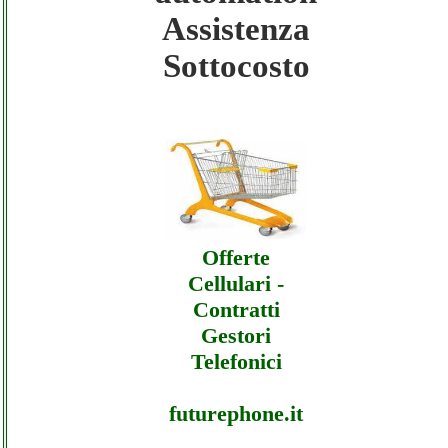
Assistenza
Sottocosto
Bft-automation - Assistenza Ecommerce
Bft-automation - Offerte
Bft-automation - Assistenza Ecommerce
Bft-automation - Assistenza
Offerte
Cellulari -
Contratti
Gestori
Telefonici
futurephone.it