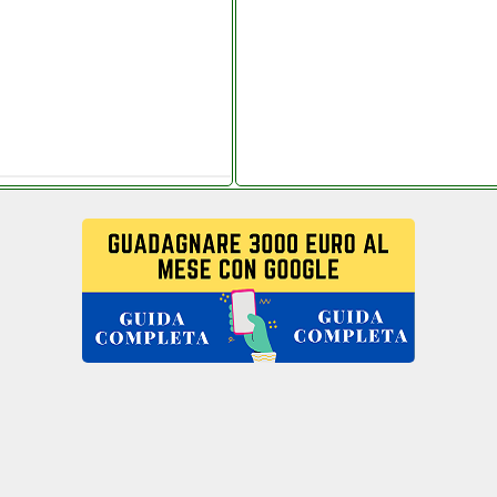
noelettronica.it
002 it it custom
hianoelettronica.it
acchianoelettronica.it
t
 mpdistribuzioni.it