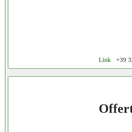
Link
+39 32
Cerchiamo Collaboratori per Lavoro nel
Gratis registra il tuo Ecommerce nel Net
Offer
Gratis registra il tuo Sito di Annunci nel