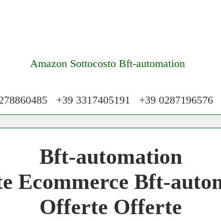
Amazon Sottocosto Bft-automation
78860485 +39 3317405191 +39 028719657
 Network 3.000 € Mese
Bft-automation
work
te Ecommerce Bft-auto
 Network
Offerte Offerte