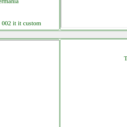
ermania
 002 it it custom
ltel data 002 it it
T
 rcfolletto com.php
 key center.php
book com computermania
ntacapaldi.it