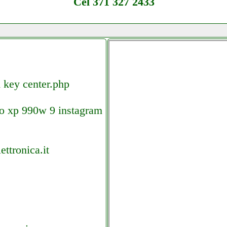
Cel 371 327 2433
m key center.php
mo xp 990w 9 instagram
ettronica.it