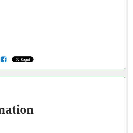
6
mation