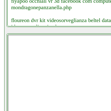
fiyapoo occhiali vr 3d facebook com comput
mondragonepanzanella.php
floureon dvr kit videosorveglianza beltel data
idropowerclimatic.php
folletto vk140 150 6 sacchetti in microfibra be
custom key center.php
folletto vorwerk kobold vc 100 aspirabriciole
folletto vorwerk tutti beltel data 001 it pages
fotowelt 100 canali doppio canale uhf face
mondragonepanzanella.php
fracarro 217909 blu 10 hd lte antenna ferrame