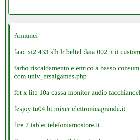
Annunci
faac xt2 433 slh lr beltel data 002 it it custo
farho riscaldamento elettrico a basso consu
com univ_ersalgames.php
fbt x lite 10a cassa monitor audio facchianoel
fesjoy tu04 bt mixer elettronicagrande.it
fire 7 tablet telefoniamostore.it