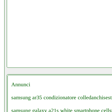
Annunci
samsung ar35 condizionatore colledanchisesto
samsung galaxy a21s white smartphone cellst