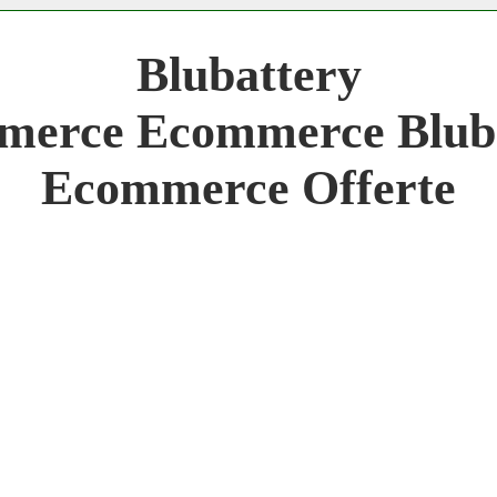
 Network 3.000 € Mese
Blubattery
work
erce Ecommerce Blub
 Network
Ecommerce Offerte