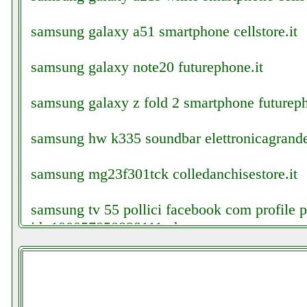
samsung galaxy a51 smartphone cellstore.it
samsung galaxy note20 futurephone.it
samsung galaxy z fold 2 smartphone futureph
samsung hw k335 soundbar elettronicagrande
samsung mg23f301tck colledanchisestore.it
samsung tv 55 pollici facebook com profile 
id=100057050898111.php
saponintree microfono karaoke futurephone.i
schwaiger 128 facchianoelettronica.it