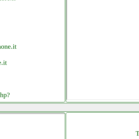
one.it
.it
php?
t
T