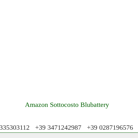
Amazon Sottocosto Blubattery
35303112 +39 3471242987 +39 028719657