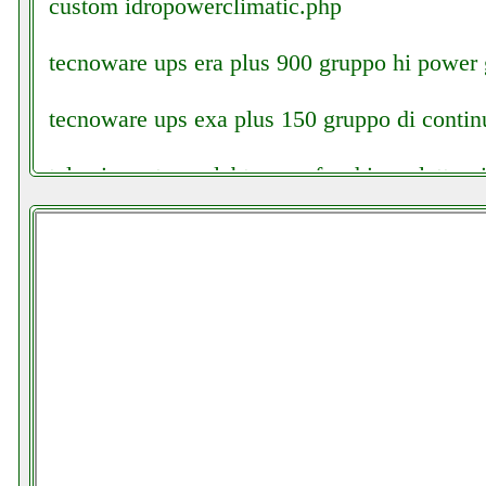
custom idropowerclimatic.php
tecnoware ups era plus 900 gruppo hi power 
tecnoware ups exa plus 150 gruppo di continui
telewire antenna labtre eco facchianoelettroni
telewire lnb doppio 4 gradi facchianoelettroni
telwin 07170085 force 165 saldatrice elettron
telwin 815856 force 145 saldatrice valentesto
telwin 821077 saldatrice valentestore.it
tmezon kit telecamera wi fi elettronicagrande.