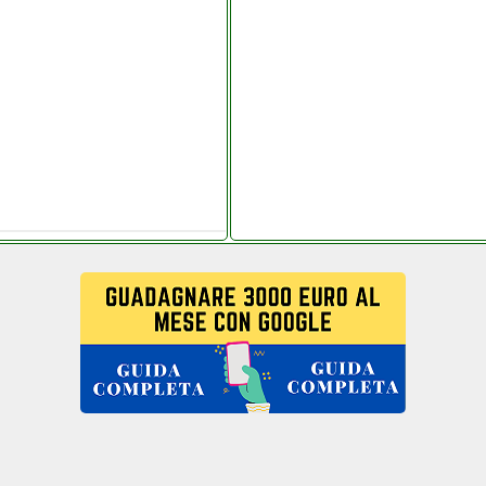
.it
.it
telitaly.it
m univ_ersalgames.php
salgames.php
salgames.php