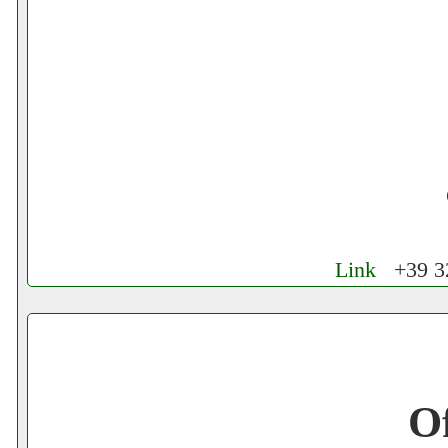
Link
+39 32
Cerchiamo Collaboratori per Lavoro nel
Gratis registra il tuo Ecommerce nel Net
O