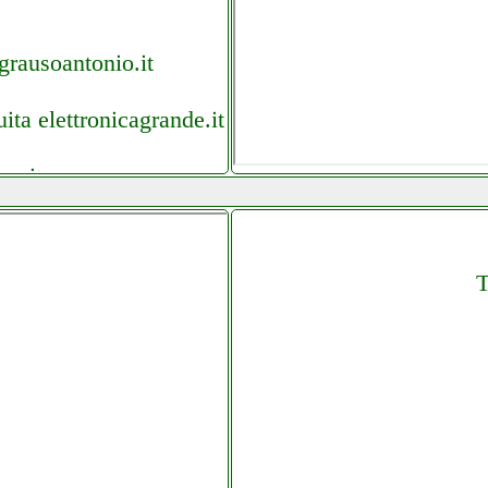
grausoantonio.it
ta elettronicagrande.it
ca.it
ca.it
T
icagrande.it
re.it
it