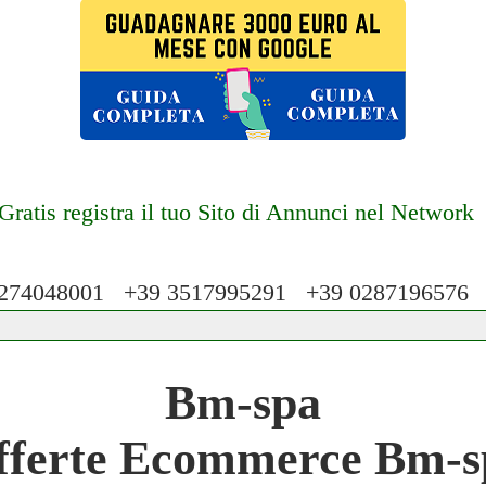
Gratis registra il tuo Sito di Annunci nel Network
74048001 +39 3517995291 +39 028719657
 Network 3.000 € Mese
Bm-spa
work
fferte Ecommerce Bm-s