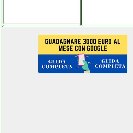
reisong boyuu yulu m2
amplificatore valvolare
facchianoelettronica.it
renegade audio design
rxv1000a subwoofers 200 w
valentinostore com.php
renogy 200w kit pannello
solare beltel data 002 it it
custom
idropowerclimatic.php
renogy 200w kit pannello
solare grausoantonio.it
reolink argus 2 telecamera di