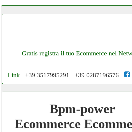
Gratis registra il tuo Ecommerce nel Net
Link
+39 3517995291 +39 0287196576
Cerchiamo Collaboratori per Lavoro nel N
3.000 € Mese
Bpm-power
Gratis registra il tuo Ecommerce nel Netwo
Ecommerce Ecomme