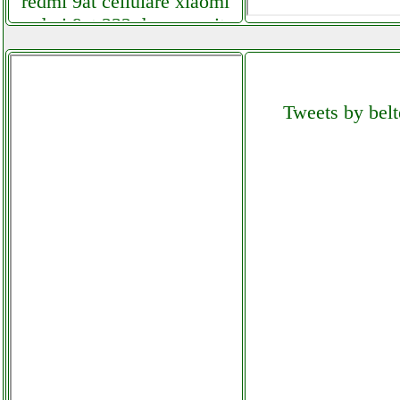
redmi 9at cellulare xiaomi
redmi 9at 232 duos granite
grey tim cellstore.it
redmi note 9 cellulare
Tweets by belt
xiaomi redmi note 9 4128gb
duos vari coloriitalia
cellstore.it
redo group sophie instagram
com videolab4 0.php
redstorm occhiali vr 3d
futurephone.it
redstorm occhiali vr
cellstore.it