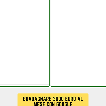
ttronicagrande.it
ione
icagrande.it
ges key center.php
amentacapaldi.it
onicagrande.it