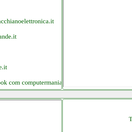
cchianoelettronica.it
ande.it
.it
cebook com computermania
ta elettronicagrande.it
T
grausoantonio.it