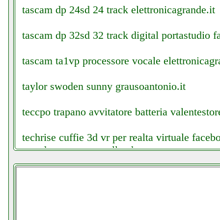
tascam dp 24sd 24 track elettronicagrande.it
tascam dp 32sd 32 track digital portastudio fa
tascam ta1vp processore vocale elettronicagr
taylor swoden sunny grausoantonio.it
teccpo trapano avvitatore batteria valentestore
techrise cuffie 3d vr per realta virtuale fa
mondragonepanzanella.php
tecnoware ups era plus 750 gruppo di continui
tecnoware ups era plus 900 gruppo hi power 