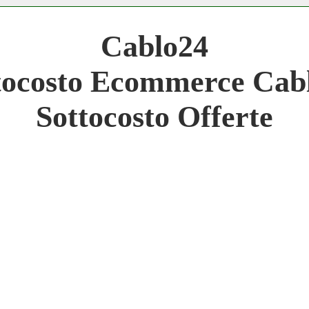
 Network 3.000 € Mese
Cablo24
work
tocosto Ecommerce Cab
 Network
Sottocosto Offerte