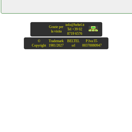
info@beltel.it
Grazie per
Tel +39 02
la visita
8719 6576
©
Trademark
BELTEL
P.Iva IT-
Copyright
1981/2027
srl
00370080947