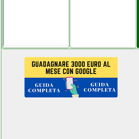
climatizzatore portatile
pinguino
grausoantonio.it
delonghi trrs 1225c
radiatore elettrico 2500w
colledanchisestore.it
delonghi trrs1225
instagram com
univ_ersalgames.php
delonghi trrs1225 xm
instagram com
univ_ersalgames.php
delonghi trrs1505 xl