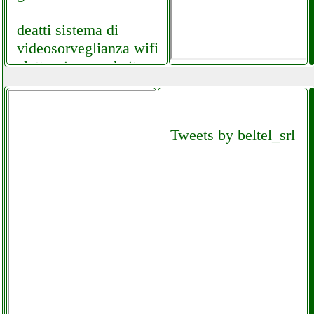
deatti sistema di
videosorveglianza wifi
elettronicagrande.it
dell 7010 sff pc
mpdistribuzioni.it
Tweets by beltel_srl
dell latitude e5470
notebook
mpdistribuzioni.it
dell optiplex 3010
computer desktop
mpdistribuzioni.it
delonghi pac n77 eco