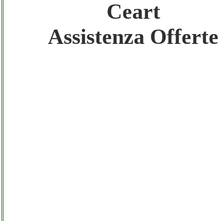
Ceart
Gratis registra il tuo Sito di Annunci nel N
Assistenza Offerte
Amazon Sottocosto Ceart