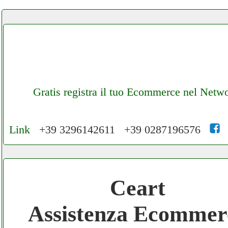
Gratis registra il tuo Ecommerce nel Netw
Link
+39 3296142611 +39 0287196576
Cerchiamo Collaboratori per Lavoro nel
Network 3.000 € Mese
Ceart
Gratis registra il tuo Ecommerce nel Netwo
Assistenza Ecommer