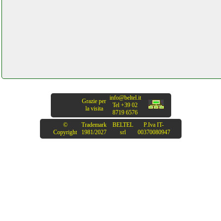
info@beltel.it
Grazie per
Tel +39 02
la visita
8719 6576
©
Trademark
BELTEL
P.Iva IT-
Copyright
1981/2027
srl
00370080947