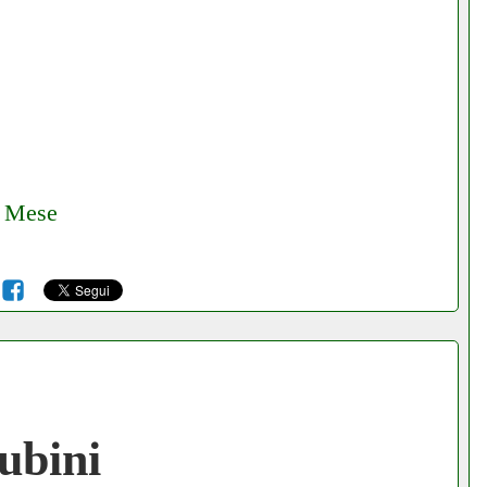
€ Mese
6
ubini