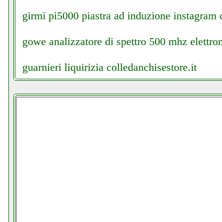
girmi pi5000 piastra ad induzione instagram c
gowe analizzatore di spettro 500 mhz elettron
guarnieri liquirizia colledanchisestore.it
guarnieri liquirizia grausoantonio.it