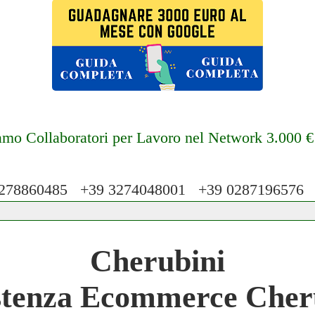
amo Collaboratori per Lavoro nel Network 3.000 
78860485 +39 3274048001 +39 028719657
 Network 3.000 € Mese
Cherubini
work
stenza Ecommerce Cher