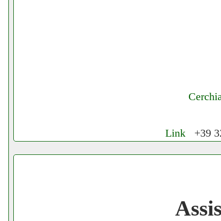
Cerchi
Link
+39 32
Cerchiamo Collaboratori per Lavoro nel
Gratis registra il tuo Ecommerce nel Net
Assi