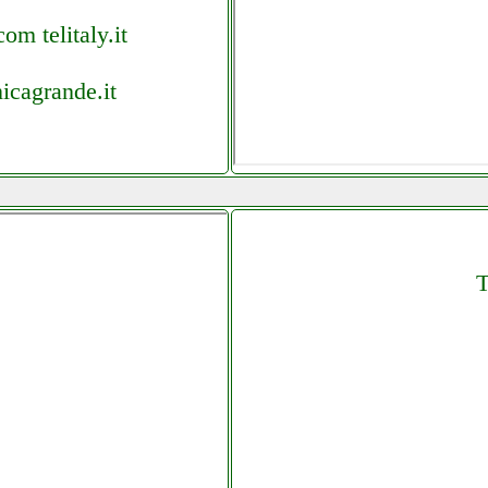
om telitaly.it
icagrande.it
T