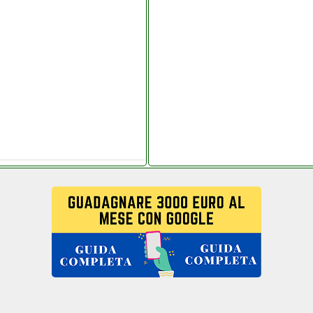
 telitaly.it
 colledanchisestore.it
.it
it