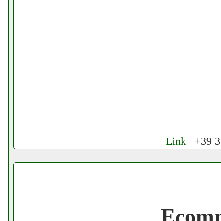
Link
+39 37
Cerchiamo Collaboratori per Lavoro nel
Gratis registra il tuo Ecommerce nel Net
Ecomm