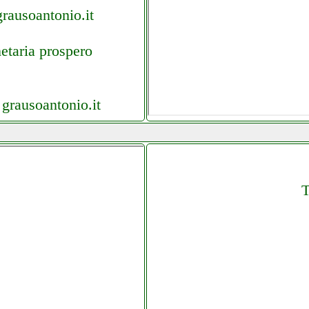
rausoantonio.it
etaria prospero
grausoantonio.it
ica grausoantonio.it
iamostore.it
T
lettronica.it
anoelettronica.it
.it