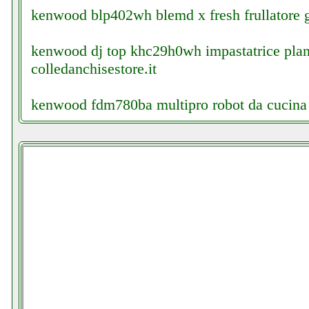
kenwood blp402wh blemd x fresh frullatore g
kenwood dj top khc29h0wh impastatrice plan
colledanchisestore.it
kenwood fdm780ba multipro robot da cucina 
kerosun lc 3000 stufa a combustibile elettron
kkbstr amplificatore segnale cellulare telefon
kkmoon et3240 multimetro digitale facchianoe
kkmoon st 5150 digital satellite finder facchi
kkmoon v9 digital satellite finder futurephone