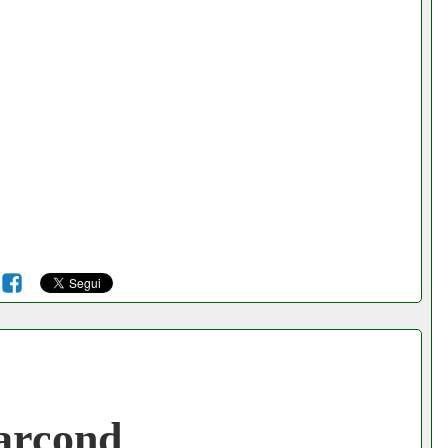
6
arcond