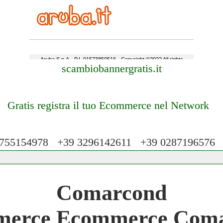
scambiobannergratis.it
Gratis registra il tuo Ecommerce nel Network
55154978 +39 3296142611 +39 028719657
 Network 3.000 € Mese
Comarcond
work
erce Ecommerce Com