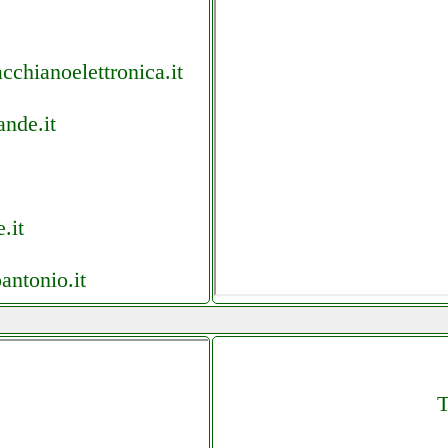
cchianoelettronica.it
ande.it
.it
oantonio.it
ltel data 002 it it
T