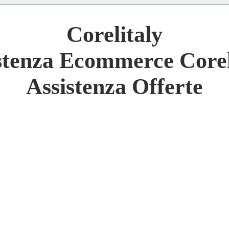
 Network 3.000 € Mese
Corelitaly
work
stenza Ecommerce Corel
 Network
Assistenza Offerte