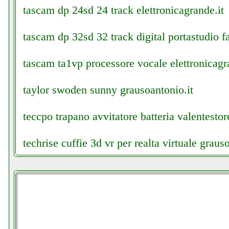
tascam dp 24sd 24 track elettronicagrande.it
tascam dp 32sd 32 track digital portastudio fa
tascam ta1vp processore vocale elettronicagr
taylor swoden sunny grausoantonio.it
teccpo trapano avvitatore batteria valentestore
techrise cuffie 3d vr per realta virtuale graus
teclast tablet cellstore.it
tecnoware ups era plus 900 gruppo hi power be
custom idropowerclimatic.php