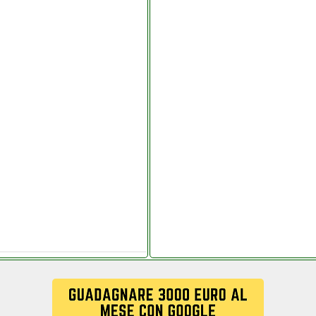
ca.it
re.it
 custom key center.php
it
aldi.it
ianoelettronica.it