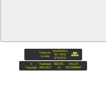
info@beltel.it
Grazie per
Tel +39 02
la visita
8719 6576
©
Trademark
BELTEL
P.Iva IT-
Copyright
1981/2027
srl
00370080947