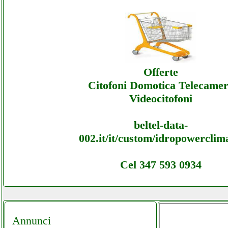
Crtelettronica - Assistenza Ecommerce Crtel
Offerte
Crtelettronica - Assistenza Ecommerce Crtel
Offerte
Assistenza
Citofoni Domotica Telecame
Videocitofoni
beltel-data-
002.it/it/custom/idropowerclim
Cel 347 593 0934
Annunci