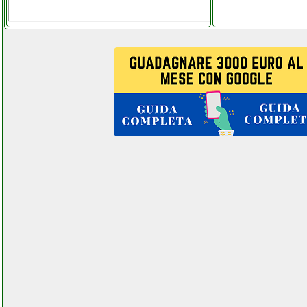
jbl es series eon610
elettronicagrande.it
jolly line telecomando samsung
beltel data 001 it pages key
center.php
jolly line telecomando samsung
beltel data 002 it it custom key
center.php
joowin ripetitore wifi
telefoniamostore.it
jslbtech ips fhd videocitofono
ferramentacapaldi.it