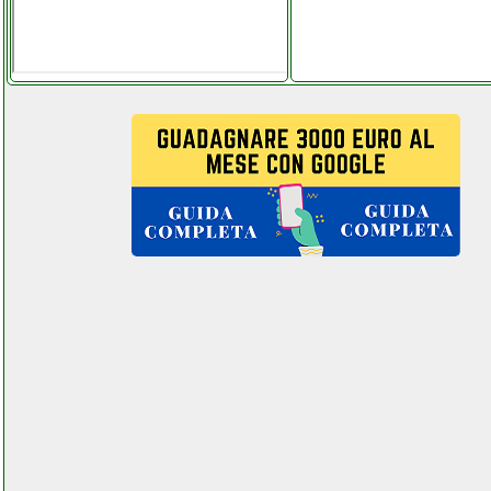
telitaly.it
vistefly vx grausoantonio.it
vistefly vx instagram com
univ_ersalgames.php
vojopi microfono lavalier
facebook com computermania
mondragonepanzanella.php
vojopi microfono lavalier
grausoantonio.it
vonyx 170104 vx1000bt
elettronicagrande.it