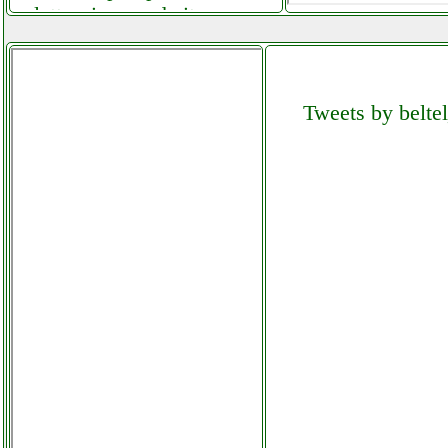
elettronicagrande.it
vexus swp18 pro subwoofer
elettronicagrande.it
Tweets by beltel
vileda jetclean sistema 3 in 1
lava pavimenti
grausoantonio.it
vimar 885g kit citofonico
ferramentacapaldi.it
vistefly vx aspirapolvere
senza fili grausoantonio.it
vistefly vx aspirapolvere
senza fili instagram com