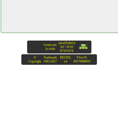
info@beltel.it
Grazie per
Tel +39 02
la visita
8719 6576
©
Trademark
BELTEL
P.Iva IT-
Copyright
1981/2027
srl
00370080947