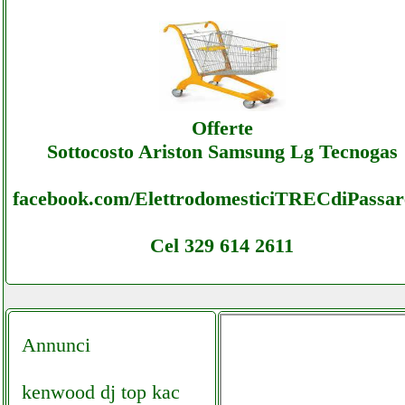
Dea-group - Sottocosto Ecommerce Dea-
group - Offerte
Dea-group - Sottocosto Ecommerce Dea-
Offerte
group - Assistenza
Sottocosto Ariston Samsung Lg Tecnogas
facebook.com/ElettrodomesticiTRECdiPassare
Cel 329 614 2611
Annunci
kenwood dj top kac