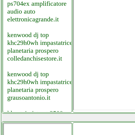
ps704ex amplificatore
audio auto
elettronicagrande.it
kenwood dj top
khc29h0wh impastatrice
planetaria prospero
colledanchisestore.it
kenwood dj top
khc29h0wh impastatrice
planetaria prospero
grausoantonio.it
klarstein jet set 2500
asciugatrice
ferramentacapaldi.it