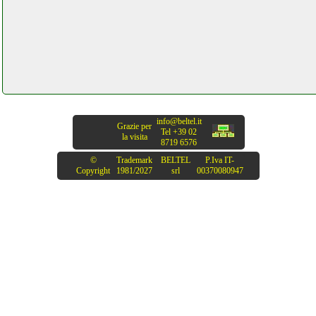
info@beltel.it
Grazie per
Tel +39 02
la visita
8719 6576
©
Trademark
BELTEL
P.Iva IT-
Copyright
1981/2027
srl
00370080947