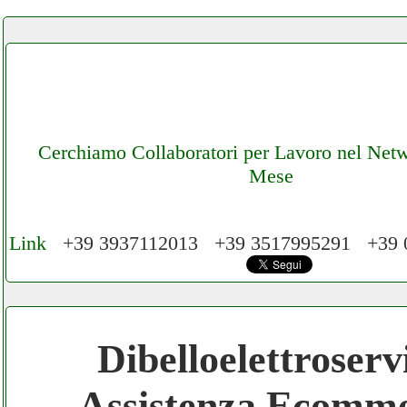
Cerchiamo Collaboratori per Lavoro nel Net
Mese
Link
+39 3937112013 +39 3517995291 +39
Cerchiamo Collaboratori per Lavoro nel N
€ Mese
Dibelloelettroserv
Gratis registra il tuo Ecommerce nel Netwo
Assistenza Ecomm