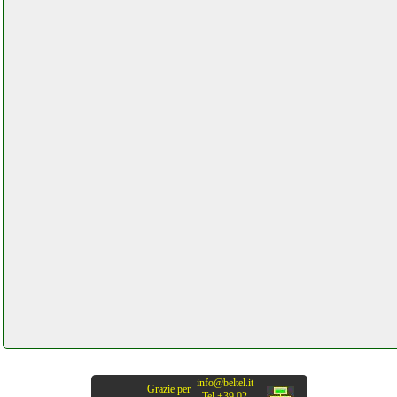
info@beltel.it
Grazie per
Tel +39 02