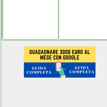
xone stufa gpl
valentestore.it
xpl xw08 403
valentinostore com.php