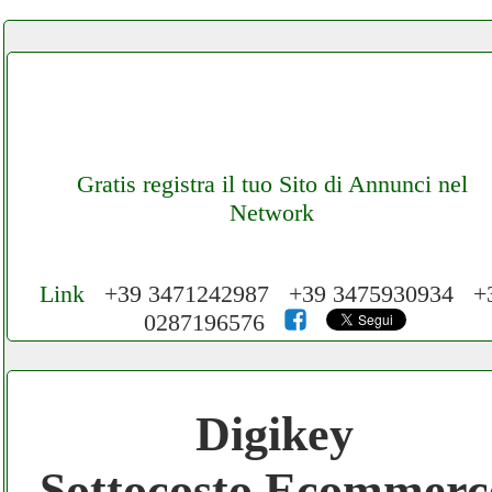
Gratis registra il tuo Sito di Annunci nel
Network
Link
+39 3471242987 +39 3475930934 +
0287196576
Cerchiamo Collaboratori per Lavoro nel
Network 3.000 € Mese
Digikey
Gratis registra il tuo Ecommerce nel
Sottocosto Ecommerc
Network