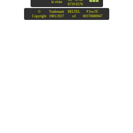
la visita
8719 6576
©
Trademark
BELTEL
P.Iva IT-
Copyright
1981/2027
srl
00370080947