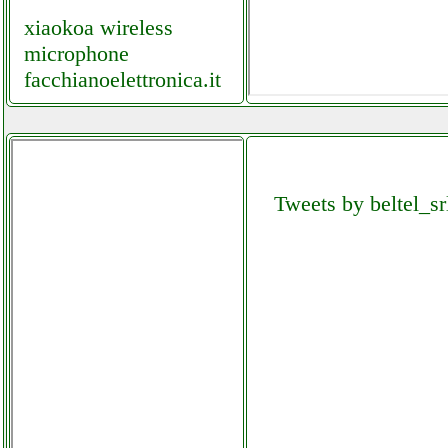
xiaokoa wireless
microphone
facchianoelettronica.it
xiaomi poco x3 nfc
cellstore.it
Tweets by beltel_sr
xiaomi redmi note 9 pro
cellstore.it
xiaomi redmi note 9 pro
smartphone
futurephone.it
xone stufa gpl
ferramentacapaldi.it