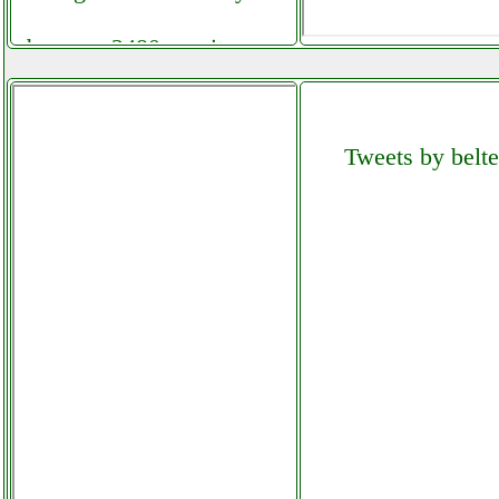
benq gw2480 monitor
mpdistribuzioni.it
beschoi 70m
Tweets by belte
grausoantonio.it
bft p111526 coppia
fotocellule
elettronicagrande.it
bissell 2026m
valentestore.it
blackdecker beg210 qs
smerigliatrice angolare
valentestore.it