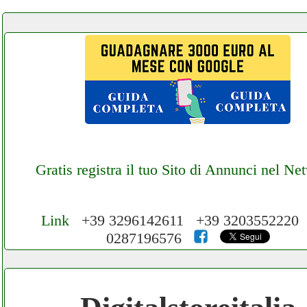
Gratis registra il tuo Sito di Annunci nel Ne
Link
+39 3296142611 +39 3203552220
0287196576
Cerchiamo Collaboratori per Lavoro nel N
3.000 € Mese