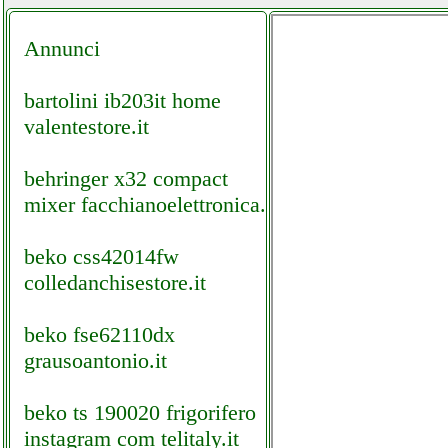
Annunci
bartolini ib203it home
valentestore.it
behringer x32 compact
mixer facchianoelettronica.it
beko css42014fw
colledanchisestore.it
beko fse62110dx
grausoantonio.it
beko ts 190020 frigorifero
instagram com telitaly.it