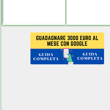
blackdecker bxvc20pe home
pro aspiratore solidi e
liquidi grausoantonio.it
blackview a60 plus
futurephone.it
bluker 201268 scaldacqua
futurephone.it
bompani bi941eb cucina
piano cottura
grausoantonio.it
bompani bi941ebl
martorellastore.it