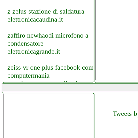
z zelus stazione di saldatura
elettronicacaudina.it
zaffiro newhaodi microfono a
condensatore
elettronicagrande.it
zeiss vr one plus facebook com
computermania
mondragonepanzanella.php
zeiss vr one plus
grausoantonio.it
Tweets by
zhiting satellite signal meter
elettronicagrande.it