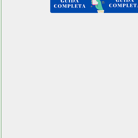
zodiac ztl 233 05uv
elettronicagrande.it
zoom l 8ifs
facchianoelettronica.it
zoom r16ifs elettronicagrande.it
zoom r16ifs registratore digitale
multitraccia elettronicagrande.it
zoom r16ifs registratore digitale
multitraccia
facchianoelettronica.it
zyxel 4g lte wireless router