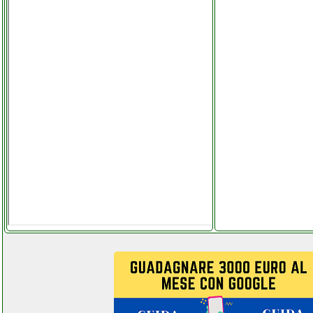
zhiting satellite signal meter
facchianoelettronica.it
zhiting ws 6916 misuratore di
segnale satellitare
elettronicagrande.it
zibro danila 50 stufa
ferramentacapaldi.it
zingyou bm 800 microfono a
condensatore
elettronicagrande.it
zingyou microfono a
condensatore
facchianoelettronica.it