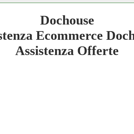
 Network 3.000 € Mese
Dochouse
work
stenza Ecommerce Doc
 Network
Assistenza Offerte