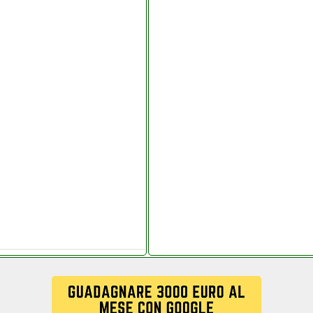
ldi.it
ioni.it