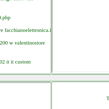
0.php
e facchianoelettronica.it
200 w valentinostore
02 it it custom
 data 002 it it custom
T