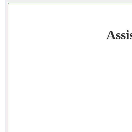
Cerchiamo Collaboratori per Lavoro nel
Gratis registra il tuo Ecommerce nel Net
Assi
Gratis registra il tuo Sito di Annunci nel
Amazon Sottocosto Dochouse