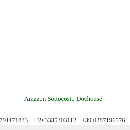
Amazon Sottocosto Dochouse
91171833 +39 3335303112 +39 028719657