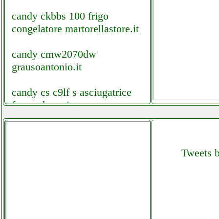
candy ckbbs 100 frigo
congelatore martorellastore.it
candy cmw2070dw
grausoantonio.it
candy cs c9lf s asciugatrice
futurephone.it
candy cso c10dg s asciugatrice
ferramentacapaldi.it
Tweets b
candy fcp602x forno
grausoantonio.it
canon pixma ts3350 stampante