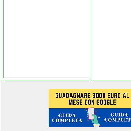
multifunzione futurephone.it
carrera carrera radiocomandato
elicottero super mario mini
mario copter
extragrumonevano.it
cecotec mini bar
grausoantonio.it
cheminarte 176 grausoantonio.it
chuwi herobook pro computer
portatile mpdistribuzioni.it
ciarra cbcs6201 grausoantonio.it
clatronic km 3709 robot da