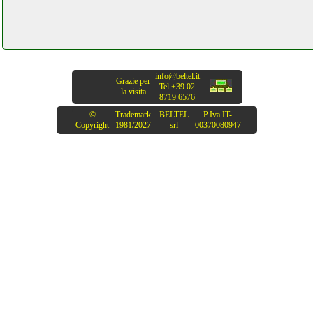
info@beltel.it
Grazie per
Tel +39 02
la visita
8719 6576
©
Trademark
BELTEL
P.Iva IT-
Copyright
1981/2027
srl
00370080947