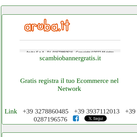
scambiobannergratis.it
Gratis registra il tuo Ecommerce nel
Network
Link
+39 3278860485 +39 3937112013 +39
0287196576
Cerchiamo Collaboratori per Lavoro nel
Network 3.000 € Mese