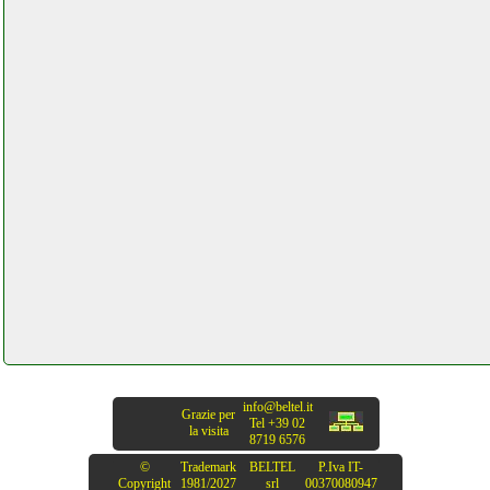
info@beltel.it
Grazie per
Tel +39 02
la visita
8719 6576
©
Trademark
BELTEL
P.Iva IT-
Copyright
1981/2027
srl
00370080947