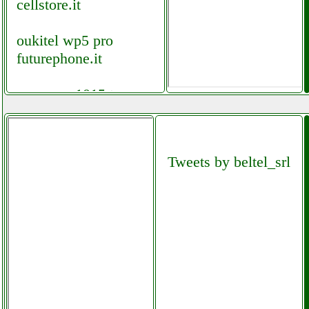
cellstore.it
oukitel wp5 pro
futurephone.it
owon xsa1015 tg
analizzatore di spettro
9khz 15ghz
elettronicagrande.it
Tweets by beltel_srl
owon xsa1015 tg
analizzatore di spettro
elettronicagrande.it
owon xsa1015 tg
analizzatore di spettro
facchianoelettronica.it