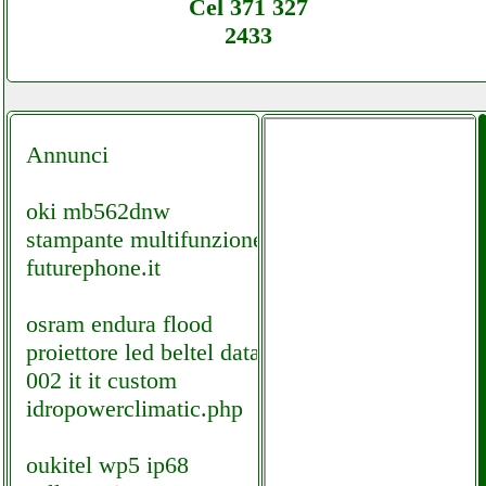
Cel 371 327
2433
Annunci
oki mb562dnw
stampante multifunzione
futurephone.it
osram endura flood
proiettore led beltel data
002 it it custom
idropowerclimatic.php
oukitel wp5 ip68