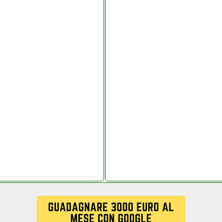
di.it
store.it
ne.it
o.it
m com telitaly.it
ttronica.it
one.it