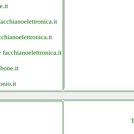
e.it
acchianoelettronica.it
chianoelettronica.it
 facchianoelettronica.it
phone.it
nio.it
.it
T
tore.it