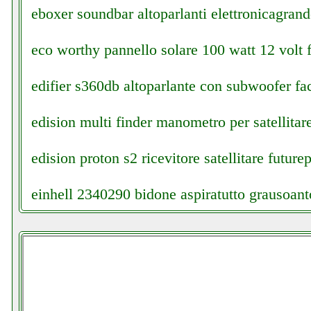
eboxer soundbar altoparlanti elettronicagrand
eco worthy pannello solare 100 watt 12 volt f
edifier s360db altoparlante con subwoofer fac
edision multi finder manometro per satellitare
edision proton s2 ricevitore satellitare future
einhell 2340290 bidone aspiratutto grausoanto
einhell 4513890 valentestore.it
einhell tc ac 190248 compressore valentestore
einhell tc vc 1812 s aspiratutto colledanchises