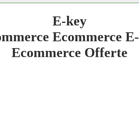
 Network 3.000 € Mese
E-key
work
ommerce Ecommerce E-
 Network
Ecommerce Offerte