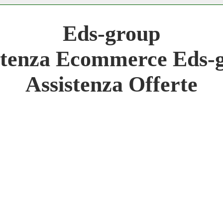
 Network 3.000 € Mese
Eds-group
work
stenza Ecommerce Eds-
 Network
Assistenza Offerte