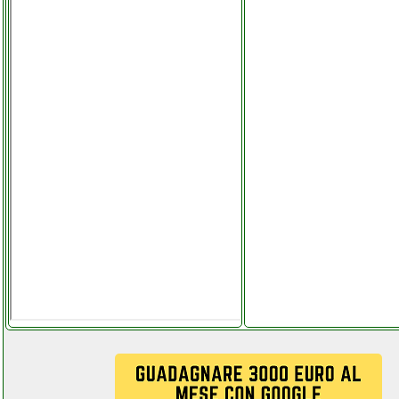
batteria valentestore.it
techrise cuffie 3d vr per
realta virtuale
grausoantonio.it
teclast tablet cellstore.it
tecnoware ups era plus 900
gruppo hi power beltel data
002 it it custom
idropowerclimatic.php
teeno avvitatore a batteria
21v valentestore.it
teleco tear2ltelb