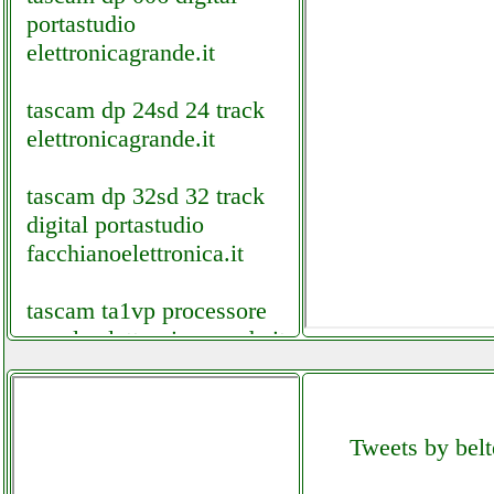
portastudio
elettronicagrande.it
tascam dp 24sd 24 track
elettronicagrande.it
tascam dp 32sd 32 track
digital portastudio
facchianoelettronica.it
tascam ta1vp processore
vocale elettronicagrande.it
taylor swoden sunny
grausoantonio.it
Tweets by belt
teccpo trapano avvitatore