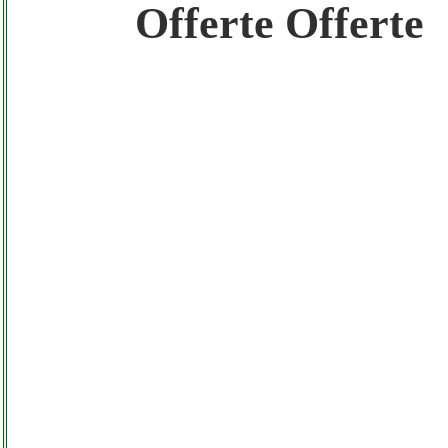
Gratis registra il tuo Sito di Annunci nel N
Offerte Offerte
Amazon Sottocosto Egross