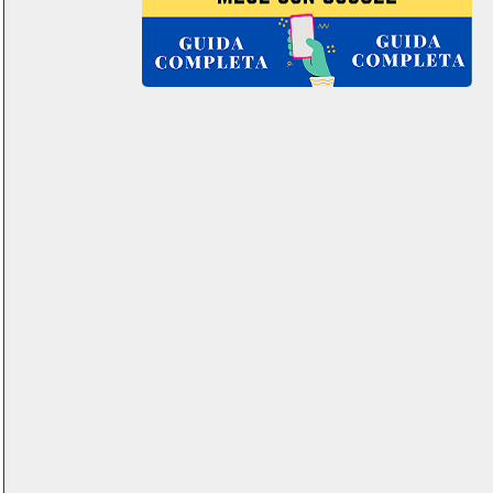
elettronicagrande.it
telewire antenna labtre eco
facchianoelettronica.it
telwin 815856 force 145
saldatrice valentestore.it
tempotest tende balcone
beltel data 002 it it custom
key center.php
terraneo 34202
ferramentacapaldi.it
timoom dvb t2 decoder
digitale terrestre