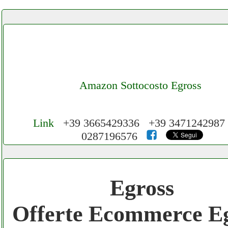
Amazon Sottocosto Egross
Link
+39 3665429336 +39 3471242987
0287196576
Cerchiamo Collaboratori per Lavoro nel N
3.000 € Mese
Egross
Gratis registra il tuo Ecommerce nel Netwo
Offerte Ecommerce E