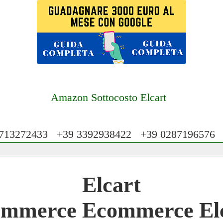
Amazon Sottocosto Elcart
13272433 +39 3392938422 +39 028719657
 Network 3.000 € Mese
Elcart
work
mmerce Ecommerce El