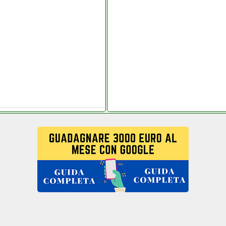
ames.php
cchianoelettronica.it
lificatore
ettronicagrande.it
icagrande.it
com computermania
o.it