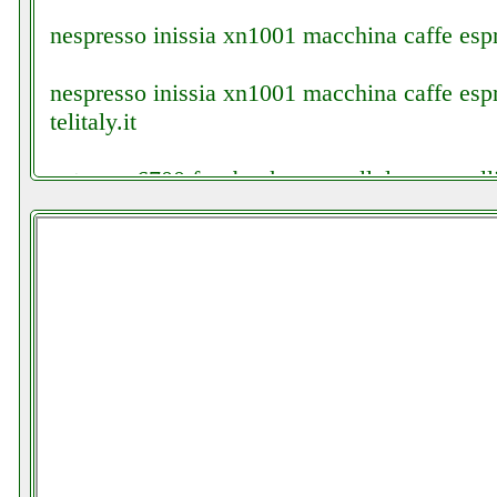
nespresso inissia xn1001 macchina caffe espr
nespresso inissia xn1001 macchina caffe es
telitaly.it
netgear r6700 facebook com cellularoneavell
netgear r6700 grausoantonio.it
new majestic st40vd smart futurephone.it
nintendo switch 11 console videogame maxpo
njoy horus plus 2000va gruppo di continuita e
nobo e82440015 grausoantonio.it