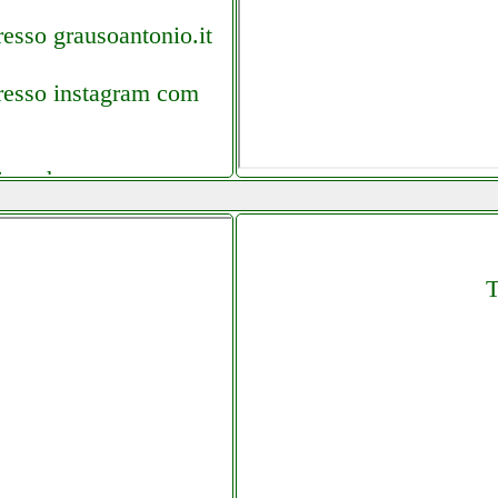
esso grausoantonio.it
presso instagram com
ino.php
T
werservice.it
lettronicagrande.it