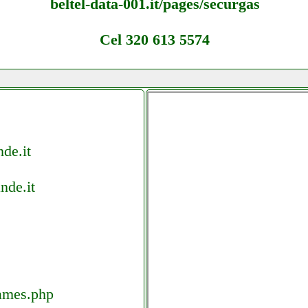
beltel-data-001.it/pages/securgas
Cel 320 613 5574
de.it
nde.it
games.php