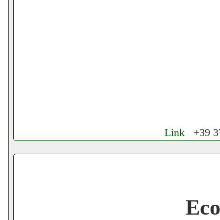
Link
+39 37
Cerchiamo Collaboratori per Lavoro nel
Gratis registra il tuo Ecommerce nel Net
Eco