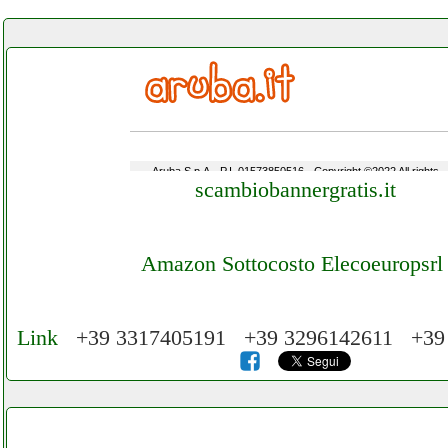
scambiobannergratis.it
Amazon Sottocosto Elecoeuropsrl
Link
+39 3317405191 +39 3296142611 +39
Cerchiamo Collaboratori per Lavoro nel N
3.000 € Mese