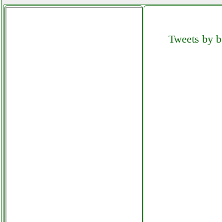
imer group mix 60 plus
ferramentacapaldi.it
Tweets by be
imetec piuma extreme sc3 100
aspirapolvere grausoantonio.it
imetec scaldasonno adapto
matrimoniale grausoantonio.it
imetec zero calc z3 3500 ferro
da stiro colledanchisestore.it
imetec zerocalc ferro da stiro
futurephone.it
imou 1080p
elettronicagrande.it