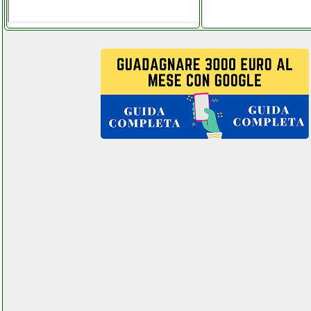
indesit dsie 2b10 lavastoviglie
grausoantonio.it
indesit ewd 81252 w itm
lavatrice colledanchisestore.it
indesit i6gg1fxi
colledanchisestore.it
indesit iwc 61052 c lavatrice
grausoantonio.it
indiana line dj 308 coppia
diffusori da scaffale
elettronicagrande.it
indiana line subwoofer attivo