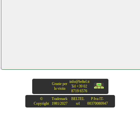
info@beltel.it
Grazie per
Tel +39 02
la visita
8719 6576
©
Trademark
BELTEL
P.Iva IT-
Copyright
1981/2027
srl
00370080947