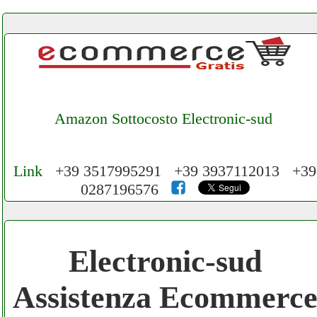
Amazon Sottocosto Electronic-sud
Link
+39 3517995291 +39 3937112013 +39
0287196576
Cerchiamo Collaboratori per Lavoro nel
Network 3.000 € Mese
Electronic-sud
Gratis registra il tuo Ecommerce nel
Assistenza Ecommerc
Network