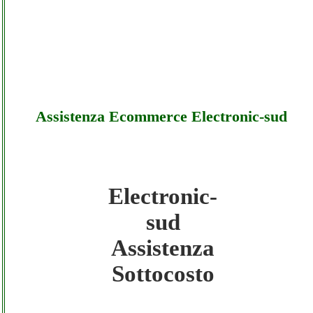
Assistenza Ecommerce Electronic-sud
Electronic-
Electronic-sud - Assistenza Ecommerce
sud
Electronic-sud - Sottocosto
Assistenza
Sottocosto
Electronic-sud - Assistenza Ecommerce
Electronic-sud - Offerte