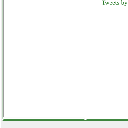
Tweets by 
lenovo 82c5 mpdistribuzioni.it
lenovo ideapad 3 notebook
mpdistribuzioni.it
lenovo ideapad silver pc
portatile telefoniamostore.it
lenovo lenovo v15 iil facebook
com computermania
mondragonepanzanella.php
lenovo m700 sff pc
ricondizionato
mpdistribuzioni.it