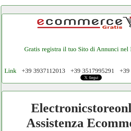
Gratis registra il tuo Sito di Annunci ne
Link
+39 3937112013 +39 3517995291 +39
Cerchiamo Collaboratori per Lavoro nel N
€ Mese
Electronicstoreon
Gratis registra il tuo Ecommerce nel Netwo
Assistenza Ecomm