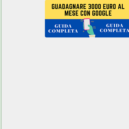
lenovo smart tab m8 cellstore.it
lenovo tab m10 hd 2nd gen
cellstore.it
lenovo tab m10 tablet
telefoniamostore.it
lenovo thinkcentre m92p sff pc
futurephone.it
lenovo thinkpad t440s i7
notebook beltel it ads facebook
group.php
lensoul termoventilatore torre
oscillante instagram com