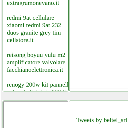
extragrumonevano.it
redmi 9at cellulare
xiaomi redmi 9at 232
duos granite grey tim
cellstore.it
reisong boyuu yulu m2
amplificatore valvolare
facchianoelettronica.it
renogy 200w kit pannello
solare beltel data 002 it it
custom
idropowerclimatic.php
Tweets by beltel_srl
renogy 200w kit pannello