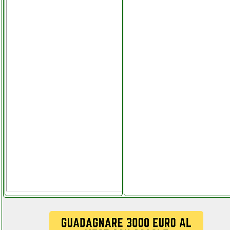
solare grausoantonio.it
rowenta rh9276 air force
460 scopa elettrica
instagram com telitaly.it
rowenta vu6620 eole
infinite ventilatore
instagram com telitaly.it
royal catering rclk s600
armadio frigorifero
martorellastore.it