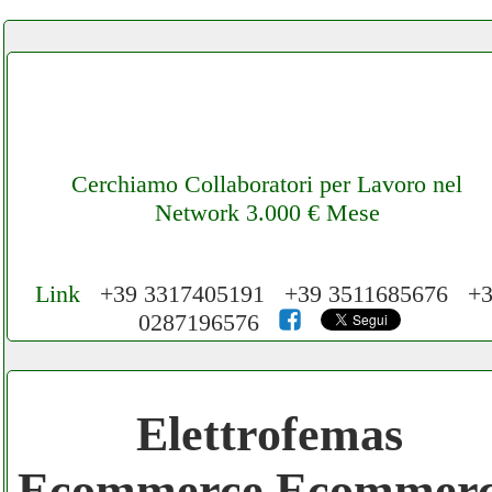
Cerchiamo Collaboratori per Lavoro nel
Network 3.000 € Mese
Link
+39 3317405191 +39 3511685676 +3
0287196576
Cerchiamo Collaboratori per Lavoro nel
Network 3.000 € Mese
Elettrofemas
Gratis registra il tuo Ecommerce nel
Ecommerce Ecommer
Network