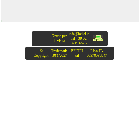
info@beltel.it
Grazie per
Tel +39 02
la visita
8719 6576
©
Trademark
BELTEL
P.Iva IT-
Copyright
1981/2027
srl
00370080947