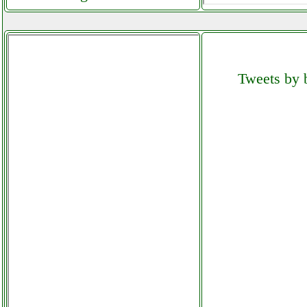
power dynamics pda s1604a
mixer 16 canali
elettronicagrande.it
Tweets by b
power dynamics pda s804a
facchianoelettronica.it
power dynamics pda s804a
mixer audiopro
elettronicagrande.it
power dynamics pda s804a
mixer facchianoelettronica.it
power dynamics pdm s1604
facchianoelettronica.it