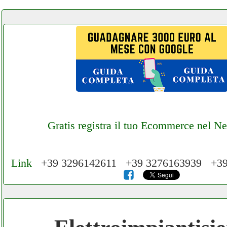
Gratis registra il tuo Ecommerce nel N
Link
+39 3296142611 +39 3276163939 +3
Cerchiamo Collaboratori per Lavoro nel N
€ Mese