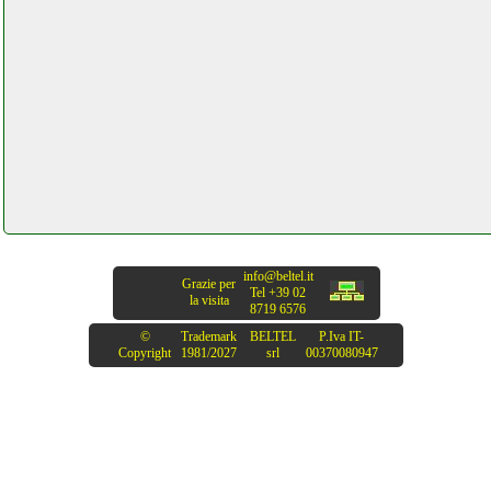
pulilava vorwerk sp530
lavapavimento grausoantonio.it
info@beltel.it
Grazie per
Tel +39 02
la visita
8719 6576
©
Trademark
BELTEL
P.Iva IT-
Copyright
1981/2027
srl
00370080947