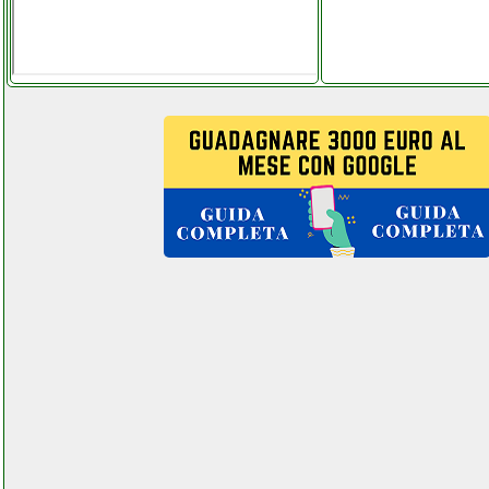
power dynamics pdm s2004
mixer facchianoelettronica.it
powerplus powc30100
valentestore.it
powerwalker vi 2200 shl line
interactive ups
elettronicagrande.it
powerwalker vi 2200 shl ups
mpdistribuzioni.it
pulilava vorwerk sp530
lavapavimento
colledanchisestore.it