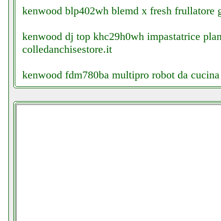
kenwood blp402wh blemd x fresh frullatore g
kenwood dj top khc29h0wh impastatrice plan
colledanchisestore.it
kenwood fdm780ba multipro robot da cucina 
kerosun lc 3000 stufa a combustibile elettron
kettle barbecue futurephone.it
kkmoon 95dtl facchianoelettronica.it
kkmoon finder digitale satellitare elettronicag
kkmoon v9 digital satellite finder elettronicag