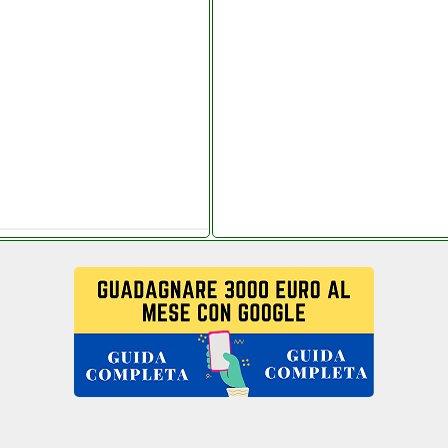
o.it
store.it
o grausoantonio.it
apaldi.it
iv_ersalgames.php
telitaly.it
elitaly.it