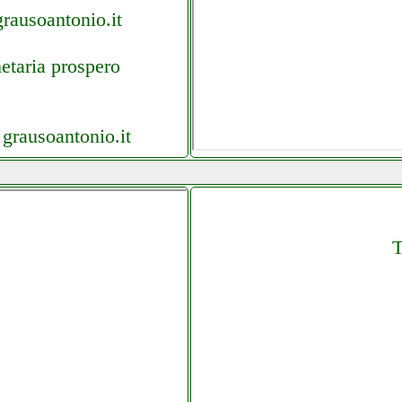
rausoantonio.it
etaria prospero
grausoantonio.it
ica grausoantonio.it
T
rande.it
rande.it