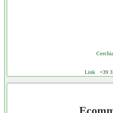
Cerchi
Link
+39 37
Cerchiamo Collaboratori per Lavoro nel
Gratis registra il tuo Ecommerce nel Net
Ecomme