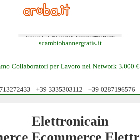
scambiobannergratis.it
amo Collaboratori per Lavoro nel Network 3.000 
13272433 +39 3335303112 +39 028719657
 Network 3.000 € Mese
Elettronicain
work
rce Ecommerce Elettr