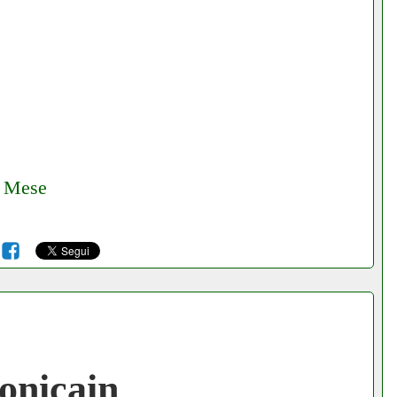
€ Mese
6
onicain