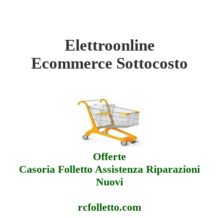
Elettroonline
ttroonline - Sottocosto
Ecommerce Sottocosto
ttroonline - Offerte
ttroonline - Assistenza
Offerte
Casoria Folletto Assistenza Riparazioni
Nuovi
rcfolletto.com