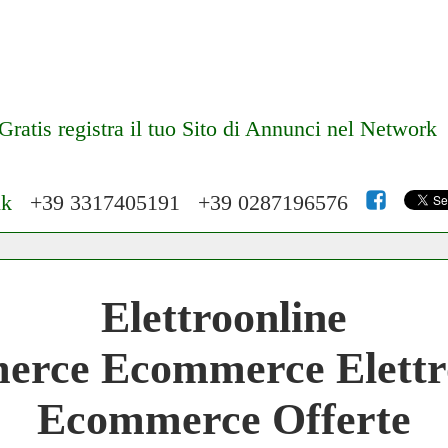
Gratis registra il tuo Sito di Annunci nel Network
nk
+39 3317405191 +39 0287196576
 Network 3.000 € Mese
Elettroonline
work
rce Ecommerce Elettr
 Network
Ecommerce Offerte