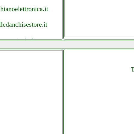
ianoelettronica.it
ledanchisestore.it
usoantonio.it
tagram com telitaly.it
T
anchisestore.it
antonio.it
olledanchisestore.it
 elettronicagrande.it