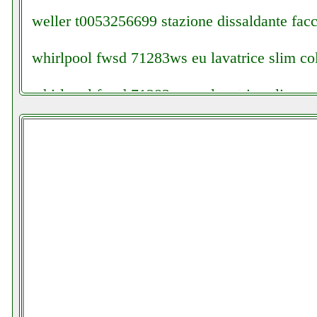
weller t0053256699 stazione dissaldante facch
whirlpool fwsd 71283ws eu lavatrice slim col
whirlpool fwsd 71283ws eu lavatrice slim gra
whirlpool fwsd 71283ws eu lavatrice slim ins
whirlpool mcp345bl forno a microonde colled
whirlpool mcp345bl forno a microonde grauso
whirlpool mwp 103 b colledanchisestore.it
whirlpool pacw29co climatizzatore portatile c
why evo radiocomando universale apricancello