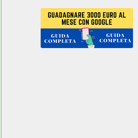
ferramentacapaldi.it
meliconi control tv1
telecomando universale tv
facchianoelettronica.it
merge arvr headset cuffie di
realta aumentata
futurephone.it
metronic 415044 antenna tv
tripla facchianoelettronica.it
mibao 1080p telecamera
sorveglianza wifi beltel data
002 it it custom
idropowerclimatic.php