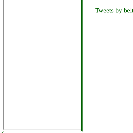
Tweets by belt
marantz cd6006 lettore cd
elettronicagrande.it
master stufa ad olio 9
elementi beltel data 002 it it
custom key center.php
mcgrey powerstage 2800
elettronicagrande.it
mecafer compressore
verticale potenza 2hp
valentestore.it
melchioni family mr bin g
bidone aspiratutto