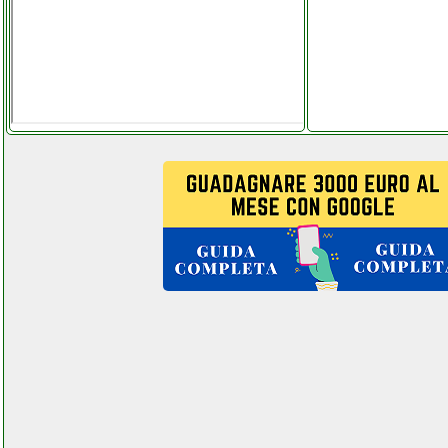
blackdecker bl188k qw trapano
ferramentacapaldi.it
blackdecker bxvc20xe aspiratore
solidi e liquidi grausoantonio.it
blackview a70 cellulare
telefoniamostore.it
blue yeti x microfono
facchianoelettronica.it
bompani bi941eb cucina piano
cottura colledanchisestore.it
bompani bi941ebl instagram
com telitaly.it