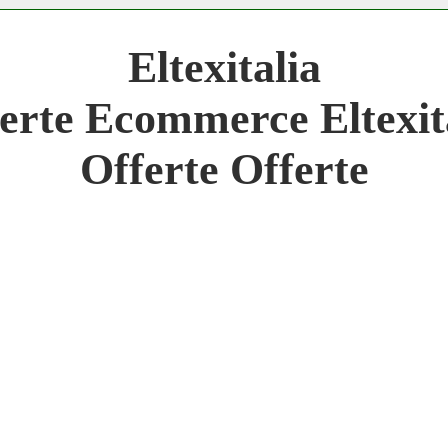
 Network 3.000 € Mese
Eltexitalia
work
erte Ecommerce Eltexit
 Network
Offerte Offerte