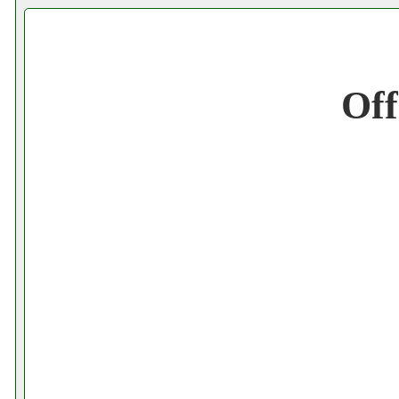
Cerchiamo Collaboratori per Lavoro nel
Gratis registra il tuo Ecommerce nel Net
Off
Gratis registra il tuo Sito di Annunci nel
Amazon Sottocosto Eltexitalia