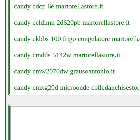
candy cdcp 6e martorellastore.it
candy celdimn 2d620pb martorellastore.it
candy ckbbs 100 frigo congelatore martorellas
candy cmdds 5142w martorellastore.it
candy cmw2070dw grausoantonio.it
candy cmxg20d microonde colledanchisestore
candy cs c9lf s asciugatrice futurephone.it
candy cs4 1272d31 s lavatrice slim grausoant
candy cso c10dg s asciugatrice ferramentacap