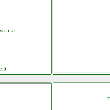
tore.it
.it
onio.it
T
aldi.it