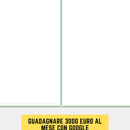
litaly.it
anchisestore.it
ltel data 002 it it
re.it
niv_ersalgames.php
aly.it