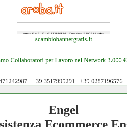
scambiobannergratis.it
amo Collaboratori per Lavoro nel Network 3.000 
71242987 +39 3517995291 +39 028719657
 Network 3.000 € Mese
Engel
work
sistenza Ecommerce En