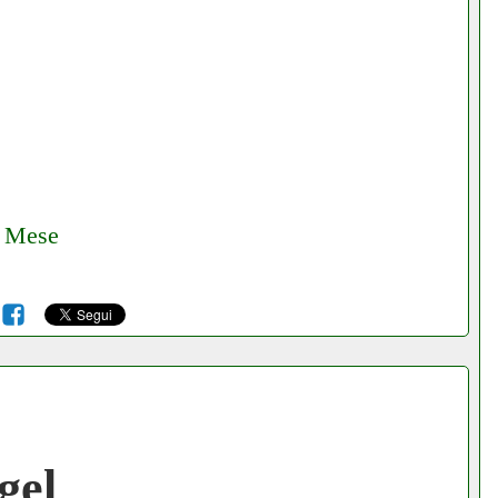
€ Mese
6
gel