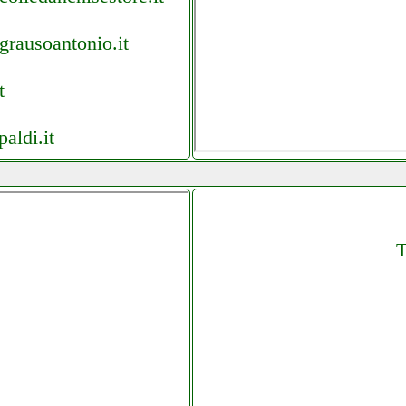
 grausoantonio.it
t
aldi.it
nio.it
com telitaly.it
T
putermania
agrande.it