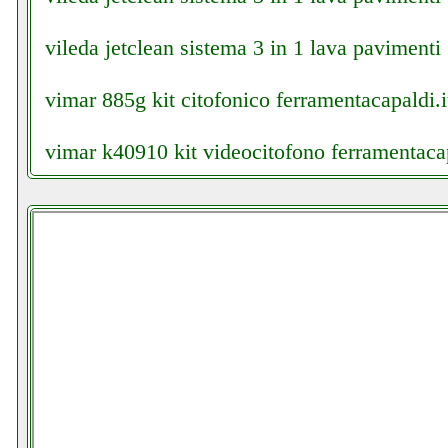
vileda jetclean sistema 3 in 1 lava pavimenti
vimar 885g kit citofonico ferramentacapaldi.i
vimar k40910 kit videocitofono ferramentacap
vistefly vx aspirapolvere senza fili grausoanto
vistefly vx aspirapolvere senza fili instagram 
vojopi microfono lavalier facebook com com
mondragonepanzanella.php
vojopi microfono lavalier grausoantonio.it
vonyx cdj500 doppio lettore protop elettronic