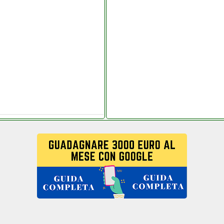
ianoelettronica.it
k com
it
o grausoantonio.it
to instagram com
cambi e ricambi.php