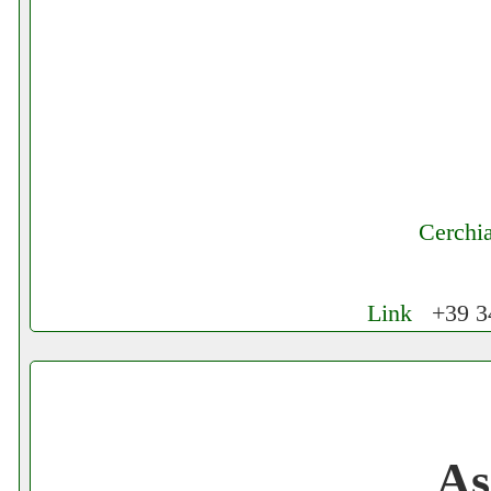
Cerchi
Link
+39 34
Cerchiamo Collaboratori per Lavoro nel
Gratis registra il tuo Ecommerce nel Net
As