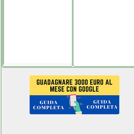
jbl es series eon610
altoparlante
facchianoelettronica.it
jolly line telecomando
samsung beltel data 001
it pages key center.php
joowin ripetitore wifi
telefoniamostore.it
jslbtech ips fhd
videocitofono
ferramentacapaldi.it