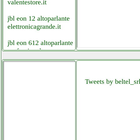
valentestore.it
jbl eon 12 altoparlante
elettronicagrande.it
jbl eon 612 altoparlante
professionale
elettronicagrande.it
jbl es series eon610
Tweets by beltel_sr
altoparlante attivo
facchianoelettronica.it
jbl es series eon610
altoparlante
elettronicagrande.it