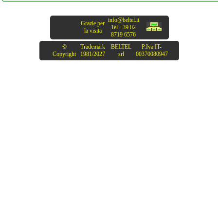
info@beltel.it
Grazie per
Tel +39 02
la visita
8719 6576
©
Trademark
BELTEL
P.Iva IT-
Copyright
1981/2027
srl
00370080947