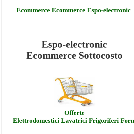
Ecommerce Ecommerce Espo-electronic
Espo-electronic
Espo-electronic - Ecommerce Ecommerce
Ecommerce Sottocosto
Espo-electronic - Sottocosto
Espo-electronic - Ecommerce Ecommerce
Espo-electronic - Offerte
Espo-electronic - Ecommerce Ecommerce
Offerte
Espo-electronic - Assistenza
Elettrodomestici Lavatrici Frigoriferi Forn