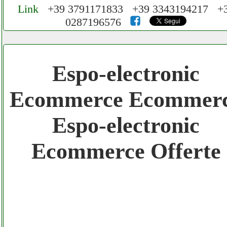
Link
+39 3791171833 +39 3343194217 +
0287196576
Cerchiamo Collaboratori per Lavoro nel
Network 3.000 € Mese
Espo-electronic
Gratis registra il tuo Ecommerce nel
Ecommerce Ecommer
Network
Espo-electronic
Gratis registra il tuo Sito di Annunci nel
Network
Ecommerce Offerte
Amazon Sottocosto Espo-electronic