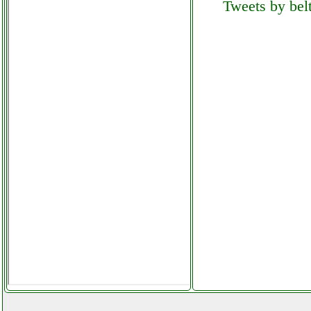
Tweets by belt
futurephone.it
nobsound amplificatore di
potenza tubolare
elettronicagrande.it
nobsound amplificatore
tubolare el34
elettronicagrande.it
noon occhiali per realta
virtuale facebook com
computermania
mondragonepanzanella.php
notebook acer aspire 3
notebook acer aspire 3 a315