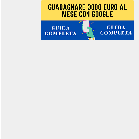
22 46ya nxhe8et00h
cellstore.it
numan retrosub subwoofer
elettronicagrande.it