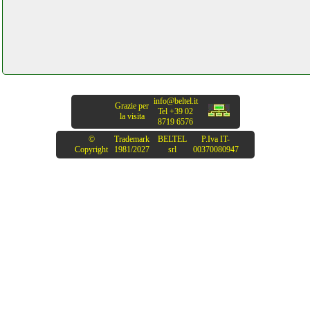
info@beltel.it
Grazie per
Tel +39 02
la visita
8719 6576
©
Trademark
BELTEL
P.Iva IT-
Copyright
1981/2027
srl
00370080947