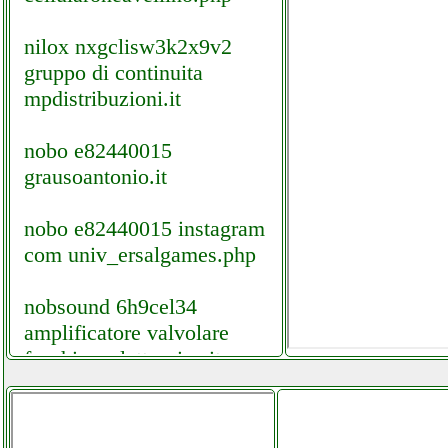
nilox nxgclisw3k2x9v2
gruppo di continuita
mpdistribuzioni.it
nobo e82440015
grausoantonio.it
nobo e82440015 instagram
com univ_ersalgames.php
nobsound 6h9cel34
amplificatore valvolare
facchianoelettronica.it
nobsound amp storm ns 15g
pro amp prof amplificatore