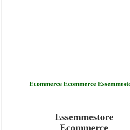
Ecommerce Ecommerce Essemmest
Essemmestore
Essemmestore - Ecommerce Ecommerce
Ecommerce
Essemmestore - Sottocosto