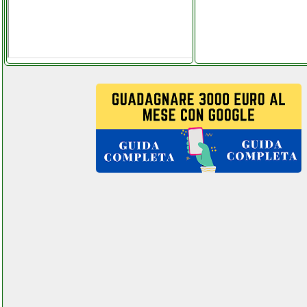
olimpia splendid 01921
dolceclima climatizzatore
portatile instagram com
telitaly.it
oneconcept sg003 mini
lavatrice martorellastore.it
oneconcept top spin family
asciugatrice
ferramentacapaldi.it
oneplus n100 midnight frost
cellstore.it
oppo a51 cellstore.it