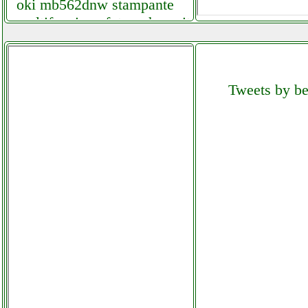
oki mb562dnw stampante
multifunzione futurephone.it
oki mc873dnct stampante
futurephone.it
Tweets by bel
olimpia splendid 01921
climatizzatore portatile
colledanchisestore.it
olimpia splendid 01921
climatizzatore portatile
grausoantonio.it
olimpia splendid 01921
dolceclima climatizzatore
portatile grausoantonio.it