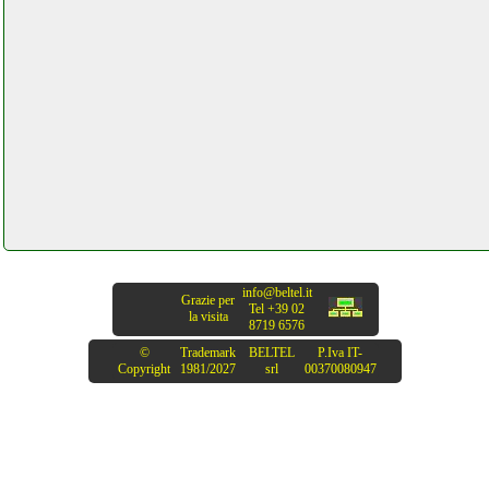
oppo a53s futurephone.it
oppo a91 smartphone
futurephone.it
oscal pad8 tablet
telefoniamostore.it
osram endura flood proiettore
led beltel data 002 it it
info@beltel.it
custom
Grazie per
Tel +39 02
la visita
8719 6576
idropowerclimatic.php
©
Trademark
BELTEL
P.Iva IT-
Copyright
1981/2027
srl
00370080947
osram endura flood proiettore
led grausoantonio.it
ottanta occhiali vr 3d vr