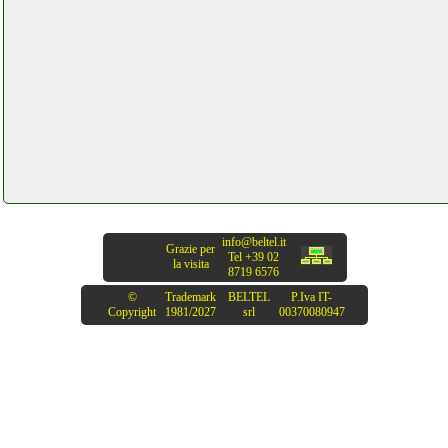
info@beltel.it
Grazie per
Tel +39 02
la visita
8719 6576
©
Trademark
BELTEL
P.Iva IT-
Copyright
1981/2027
srl
00370080947