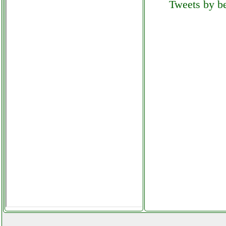
Tweets by be
candy cso c10dg s
asciugatrice
ferramentacapaldi.it
candy fcp602x forno
grausoantonio.it
canon pixma ts3350
stampante multifunzione
futurephone.it
carrera carrera
radiocomandato elicottero
super mario mini mario copter
extragrumonevano.it
cecotec mini bar