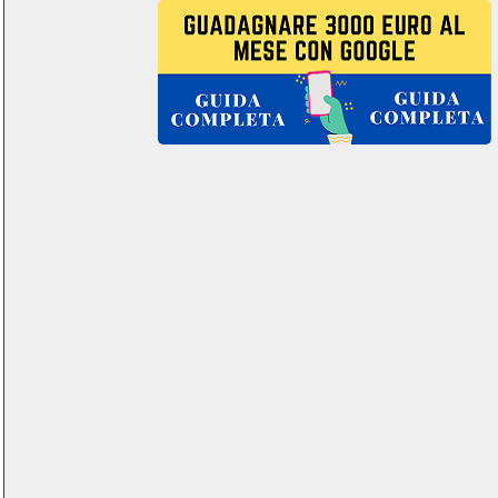
grausoantonio.it
cheminarte 176
grausoantonio.it
chuwi herobook pro computer
portatile mpdistribuzioni.it
ciarra cbcs6201
grausoantonio.it
clatronic km 3709 robot da
cucina grausoantonio.it
comfree hd273fn1wh
martorellastore.it