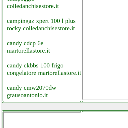
colledanchisestore.it
campingaz xpert 100 l plus
rocky colledanchisestore.it
candy cdcp 6e
martorellastore.it
candy ckbbs 100 frigo
congelatore martorellastore.it
candy cmw2070dw
grausoantonio.it
candy cs c9lf s asciugatrice
futurephone.it