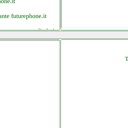
one.it
nte futurephone.it
tagram com telitaly.it
2 it it custom ricambi e
T
antonio.it
ronicagrande.it