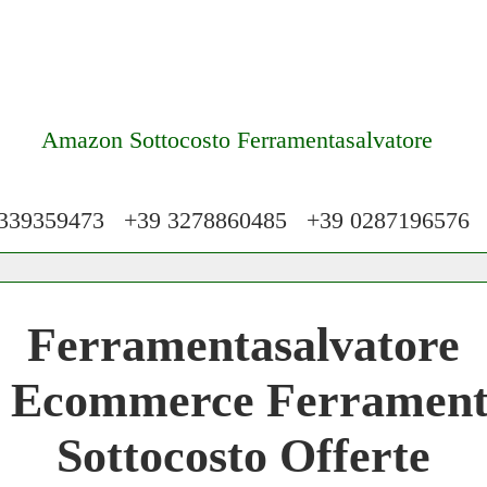
Amazon Sottocosto Ferramentasalvatore
39359473 +39 3278860485 +39 028719657
 Network 3.000 € Mese
Ferramentasalvatore
work
o Ecommerce Ferrament
 Network
Sottocosto Offerte