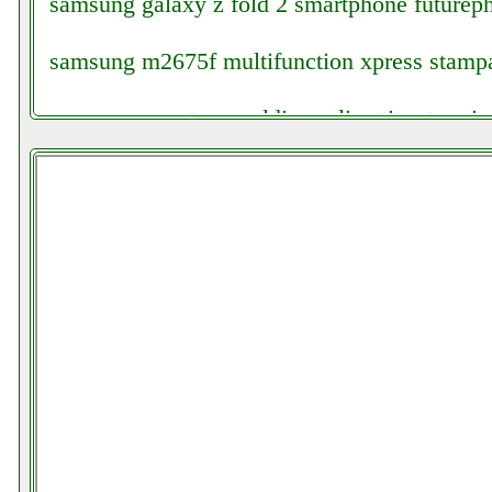
samsung galaxy z fold 2 smartphone futureph
samsung m2675f multifunction xpress stampa
samsung quantum maldives climatizzatore ins
sangiorgio itwash 39301000301 beltel data 00
ricambi.php
saronic pannello solare flessibile 50w grauso
schwaiger 5217 facchianoelettronica.it
severin kg 2397 colledanchisestore.it
shark wv251eu valentestore.it
siglent ssa3021x analizzatore di spettro elett