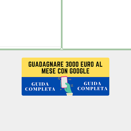
ica.it
elitaly.it
cagrande.it
00 ferramentacapaldi.it
agrande.it