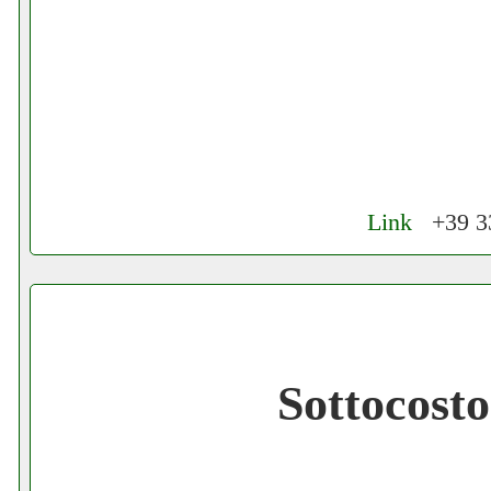
Link
+39 33
Cerchiamo Collaboratori per Lavoro nel
Gratis registra il tuo Ecommerce nel Net
Sottocost
Gratis registra il tuo Sito di Annunci nel