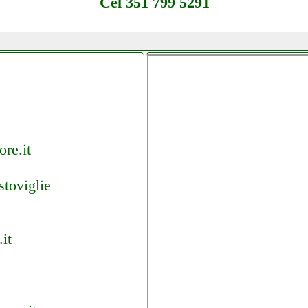
Cel 351 799 5291
re.it
toviglie
it