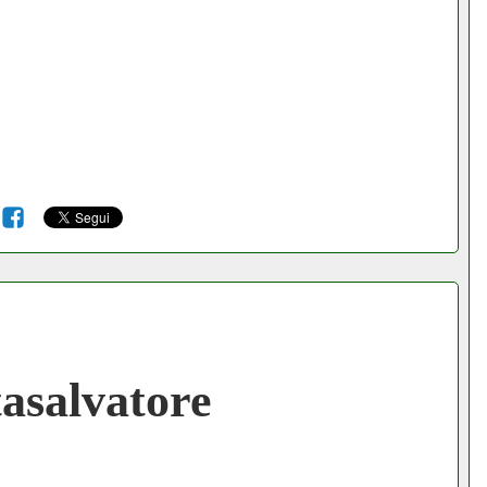
6
asalvatore